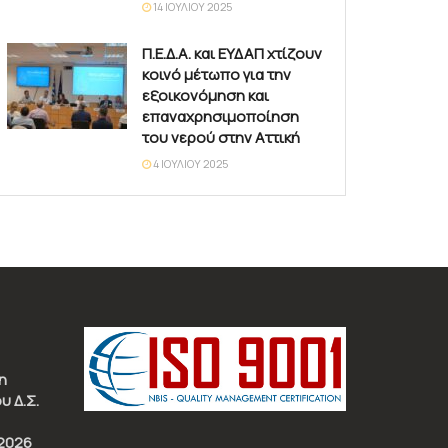
14 ΙΟΥΛΊΟΥ 2025
Π.Ε.Δ.Α. και ΕΥΔΑΠ χτίζουν
κοινό μέτωπο για την
εξοικονόμηση και
επαναχρησιμοποίηση
του νερού στην Αττική
4 ΙΟΥΛΊΟΥ 2025
η
υ Δ.Σ.
2026