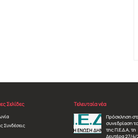
ες Σελίδες
Τελευταία νέα
ωνία
Πρόσκληση στ
συνεδρίαση το
ς Συνδέσεις
της Π.Ε.Δ.Α, τη
Δευτέρα 27/4/