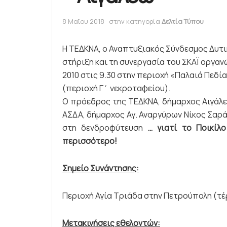
8 Μαΐου 2018
στην κατηγορία
Δελτία Τύπου
Η ΤΕΔΚΝΑ, ο Αναπτυξιακός Σύνδεσμος Δυτι
στήριξη και τη συνεργασία του ΣΚΑΪ οργα
2010 στις 9.30 στην περιοχή «Παλαιά Πεδί
(περιοχή Γ΄ νεκροταφείου).
Ο πρόεδρος της ΤΕΔΚΝΑ, δήμαρχος Αιγάλ
ΑΣΔΑ, δήμαρχος Αγ. Αναργύρων Νίκος Σαρά
στη δενδροφύτευση
… γιατί το Ποικίλ
περισσότερο!
Σημείο Συνάντησης:
Περιοχή Αγία Τριάδα στην Πετρούπολη (τ
Μετακινήσεις εθελοντών: