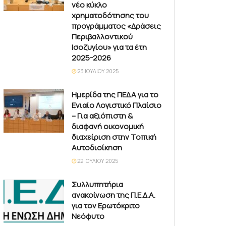
νέο κύκλο
χρηματοδότησης του
προγράμματος «Δράσεις
Περιβαλλοντικού
Ισοζυγίου» για τα έτη
2025-2026
23 ΙΟΥΛΊΟΥ 2025
Ημερίδα της ΠΕΔΑ για το
Ενιαίο Λογιστικό Πλαίσιο
– Για αξιόπιστη &
διαφανή οικονομική
διαχείριση στην Τοπική
Αυτοδιοίκηση
22 ΙΟΥΛΊΟΥ 2025
Συλλυπητήρια
ανακοίνωση της Π.Ε.Δ.Α.
για τον Ερωτόκριτο
Νεόφυτο