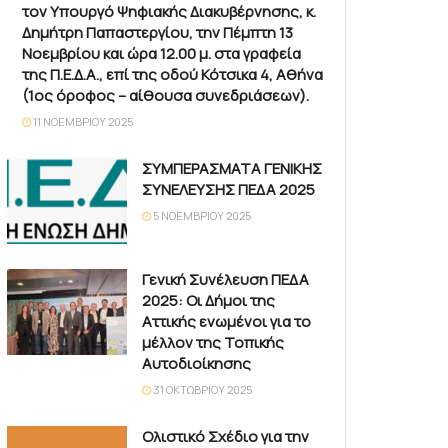
τον Υπουργό Ψηφιακής Διακυβέρνησης, κ.
Δημήτρη Παπαστεργίου, την Πέμπτη 13
Νοεμβρίου και ώρα 12.00 μ. στα γραφεία
της Π.Ε.Δ.Α., επί της οδού Κότσικα 4, Αθήνα
(1ος όροφος – αίθουσα συνεδριάσεων).
11 ΝΟΕΜΒΡΊΟΥ 2025
ΣΥΜΠΕΡΑΣΜΑΤΑ ΓΕΝΙΚΗΣ
ΣΥΝΕΛΕΥΣΗΣ ΠΕΔΑ 2025
5 ΝΟΕΜΒΡΊΟΥ 2025
Γενική Συνέλευση ΠΕΔΑ
2025: Οι Δήμοι της
Αττικής ενωμένοι για το
μέλλον της Τοπικής
Αυτοδιοίκησης
31 ΟΚΤΩΒΡΊΟΥ 2025
Ολιστικό Σχέδιο για την