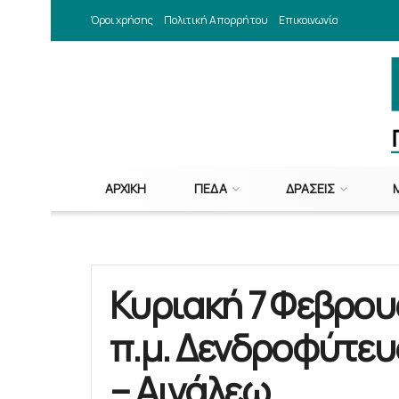
Όροι χρήσης
Πολιτική Απορρήτου
Επικοινωνία
ΑΡΧΙΚΉ
ΠΕΔΑ
ΔΡΆΣΕΙΣ
Κυριακή 7 Φεβρου
π.μ. Δενδροφύτευ
– Αιγάλεω