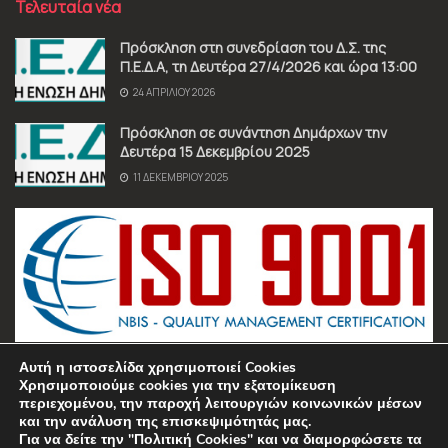
Τελευταία νέα
Πρόσκληση στη συνεδρίαση του Δ.Σ. της
Π.Ε.Δ.Α, τη Δευτέρα 27/4/2026 και ώρα 13:00
24 ΑΠΡΙΛΊΟΥ 2026
Πρόσκληση σε συνάντηση Δημάρχων την
Δευτέρα 15 Δεκεμβρίου 2025
11 ΔΕΚΕΜΒΡΊΟΥ 2025
Αυτή η ιστοσελίδα χρησιμοποιεί Cookies
Χρησιμοποιούμε cookies για την εξατομίκευση
περιεχομένου, την παροχή λειτουργιών κοινωνικών μέσων
και την ανάλυση της επισκεψιμότητάς μας.
Για να δείτε την "Πολιτική Cookies" και να διαμορφώσετε τα
Όροι χρήσης
Πολιτική Απορρήτου
Επικοινωνία