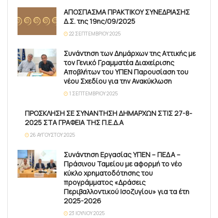
ΑΠΟΣΠΑΣΜΑ ΠΡΑΚΤΙΚΟΥ ΣΥΝΕΔΡΙΑΣΗΣ
Δ.Σ. της 19ης/09/2025
22 ΣΕΠΤΕΜΒΡΊΟΥ 2025
Συνάντηση των Δημάρχων της Αττικής με
τον Γενικό Γραμματέα Διαχείρισης
Αποβλήτων του ΥΠΕΝ Παρουσίαση του
νέου Σχεδίου για την Ανακύκλωση
1 ΣΕΠΤΕΜΒΡΊΟΥ 2025
ΠΡΟΣΚΛΗΣΗ ΣΕ ΣΥΝΑΝΤΗΣΗ ΔΗΜΑΡΧΩΝ ΣΤΙΣ 27-8-
2025 ΣΤΑ ΓΡΑΦΕΙΑ ΤΗΣ Π.Ε.Δ.Α
26 ΑΥΓΟΎΣΤΟΥ 2025
Συνάντηση Εργασίας ΥΠΕΝ – ΠΕΔΑ –
Πράσινου Ταμείου με αφορμή το νέο
κύκλο χρηματοδότησης του
προγράμματος «Δράσεις
Περιβαλλοντικού Ισοζυγίου» για τα έτη
2025-2026
23 ΙΟΥΛΊΟΥ 2025