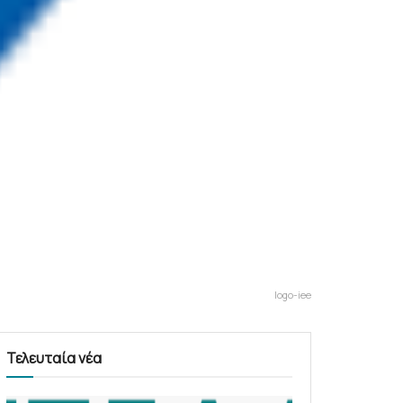
logo-iee
Τελευταία νέα