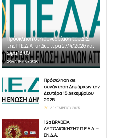
Πρόσκληση στη συνεδρίαση του Δ.Σ.
της Π.Ε.Δ.Α, τη Δευτέρα 27/4/2026 και
ώρα 13:00
24 ΑΠΡΙΛΊΟΥ 2026
Πρόσκληση σε
συνάντηση Δημάρχων την
Δευτέρα 15 Δεκεμβρίου
2025
11 ΔΕΚΕΜΒΡΊΟΥ 2025
12α ΒΡΑΒΕΙΑ
ΑΥΤΟΔΙΟΙΚΗΣΗΣ Π.Ε.Δ.Α. –
ΕΝ.Δ.Α.