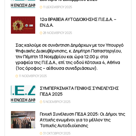
11 ΔΕΚΕΜΒΡΊΟΥ 2025
12α ΒΡΑΒΕΙΑ ΑΥΤΟΔΙΟΙΚΗΣΗΣ Π.Ε.Δ.Α. –
ΕΝ.Δ.Α.
28 ΝΟΕΜΒΡΊΟΥ 2025
Σας καλούμε σε συνάντηση Δημάρχων με τον Υπουργό
Ψηφιακής Διακυβέρνησης, κ. Δημήτρη Παπαστεργίου,
την Πέμπτη 13 Νοεμβρίου και ώρα 12.00 μ. στα
γραφεία της Π.Ε.Δ.Α., επί της οδού Κότσικα 4, Αθήνα
(1ος όροφος – αίθουσα συνεδριάσεων).
11 ΝΟΕΜΒΡΊΟΥ 2025
ΣΥΜΠΕΡΑΣΜΑΤΑ ΓΕΝΙΚΗΣ ΣΥΝΕΛΕΥΣΗΣ
ΠΕΔΑ 2025
5 ΝΟΕΜΒΡΊΟΥ 2025
Γενική Συνέλευση ΠΕΔΑ 2025: Οι Δήμοι της
Αττικής ενωμένοι για το μέλλον της
Τοπικής Αυτοδιοίκησης
31 ΟΚΤΩΒΡΊΟΥ 2025