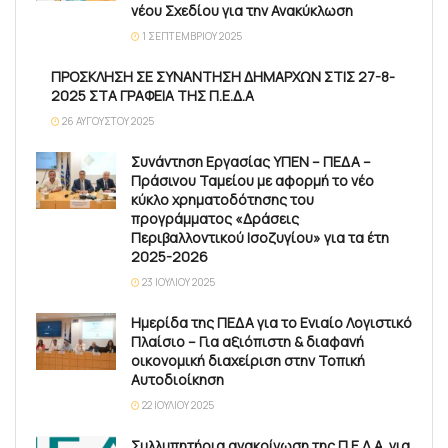
νέου Σχεδίου για την Ανακύκλωση
1 ΣΕΠΤΕΜΒΡΊΟΥ 2025
ΠΡΟΣΚΛΗΣΗ ΣΕ ΣΥΝΑΝΤΗΣΗ ΔΗΜΑΡΧΩΝ ΣΤΙΣ 27-8-
2025 ΣΤΑ ΓΡΑΦΕΙΑ ΤΗΣ Π.Ε.Δ.Α
26 ΑΥΓΟΎΣΤΟΥ 2025
Συνάντηση Εργασίας ΥΠΕΝ – ΠΕΔΑ –
Πράσινου Ταμείου με αφορμή το νέο
κύκλο χρηματοδότησης του
προγράμματος «Δράσεις
Περιβαλλοντικού Ισοζυγίου» για τα έτη
2025-2026
23 ΙΟΥΛΊΟΥ 2025
Ημερίδα της ΠΕΔΑ για το Ενιαίο Λογιστικό
Πλαίσιο – Για αξιόπιστη & διαφανή
οικονομική διαχείριση στην Τοπική
Αυτοδιοίκηση
22 ΙΟΥΛΊΟΥ 2025
Συλλυπητήρια ανακοίνωση της Π.Ε.Δ.Α. για