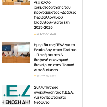
νέο κύκλο
χρηματοδότησης του
προγράμματος «Δράσεις
Περιβαλλοντικού
Ισοζυγίου» για τα έτη
2025-2026
23 ΙΟΥΛΊΟΥ 2025
Ημερίδα της ΠΕΔΑ για το
Ενιαίο Λογιστικό Πλαίσιο
– Για αξιόπιστη &
διαφανή οικονομική
διαχείριση στην Τοπική
Αυτοδιοίκηση
22 ΙΟΥΛΊΟΥ 2025
Συλλυπητήρια
ανακοίνωση της Π.Ε.Δ.Α.
για τον Ερωτόκριτο
Νεόφυτο