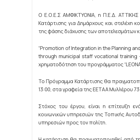
Ο Ε.Ο.Ε.Σ ΑΜΦΙΚΤΥΟΝΙΑ, η Π.Ε.Δ. ΑΤΤΙΚΗ
Κατάρτισης για Δημάρχους και στελέχη κο
της φάσης διάχυσης των αποτελεσμάτων κ
“Promotion of Integration in the Planning and
through municipal staff vocational trainin
χρηματοδότηση του προγράμματος “LEONAR
Το Πρόγραμμα Κατάρτισης θα πραγματοποιη
13:00, στα γραφεία της ΕΕΤΑΑ Μυλλέρου 73
Στόχος του έργου, είναι η επίτευξη ε
κοινωνικών υπηρεσιών της Τοπικής Αυτοδ
υπηρεσιών προς τον πολίτη.
Η κατάρτιση θα πραγματοποιηθεί από την