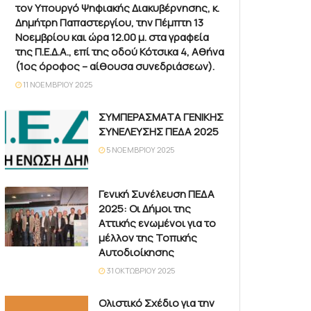
τον Υπουργό Ψηφιακής Διακυβέρνησης, κ.
Δημήτρη Παπαστεργίου, την Πέμπτη 13
Νοεμβρίου και ώρα 12.00 μ. στα γραφεία
της Π.Ε.Δ.Α., επί της οδού Κότσικα 4, Αθήνα
(1ος όροφος – αίθουσα συνεδριάσεων).
11 ΝΟΕΜΒΡΊΟΥ 2025
ΣΥΜΠΕΡΑΣΜΑΤΑ ΓΕΝΙΚΗΣ
ΣΥΝΕΛΕΥΣΗΣ ΠΕΔΑ 2025
5 ΝΟΕΜΒΡΊΟΥ 2025
Γενική Συνέλευση ΠΕΔΑ
2025: Οι Δήμοι της
Αττικής ενωμένοι για το
μέλλον της Τοπικής
Αυτοδιοίκησης
31 ΟΚΤΩΒΡΊΟΥ 2025
Ολιστικό Σχέδιο για την