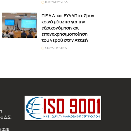
14 ΙΟΥΛΊΟΥ 2025
Π.Ε.Δ.Α. και ΕΥΔΑΠ χτίζουν
κοινό μέτωπο για την
εξοικονόμηση και
επαναχρησιμοποίηση
του νερού στην Αττική
4 ΙΟΥΛΊΟΥ 2025
η
υ Δ.Σ.
2026