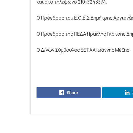
και στο τηλέφωνο 210-3243374.
Ο Πρόεδρος του Ε.Ο.Ε.Σ Δημήτρης Αργιανά
Ο Πρόεδρος της ΠΕΔΑ Ηρακλής Γκότσης Δήμ
Ο Δ/νων Σύμβουλος ΕΕΤΑΑ Ιωάννης Μέξης
Share