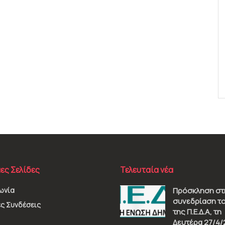
ες Σελίδες
Τελευταία νέα
ωνία
Πρόσκληση στ
συνεδρίαση το
ς Συνδέσεις
της Π.Ε.Δ.Α, τη
Δευτέρα 27/4/