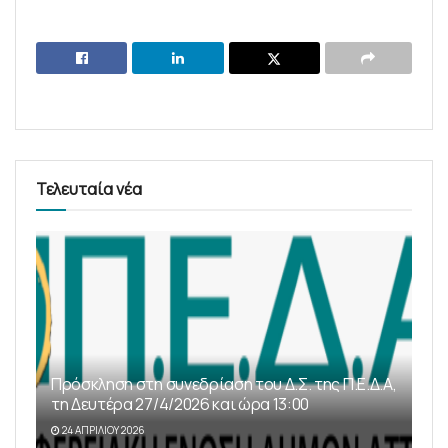
Τελευταία νέα
Πρόσκληση στη συνεδρίαση του Δ.Σ. της Π.Ε.Δ.Α,
τη Δευτέρα 27/4/2026 και ώρα 13:00
24 ΑΠΡΙΛΊΟΥ 2026