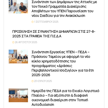
Συνάντηση των Δημάρχων της Αττικής με
τον Γενικό Γραμματέα Διαχείρισης
Αποβλήτων του ΥΠΕΝ Παρουσίαση του
νέου Σχεδίου για την Ανακύκλωση
1 ΣΕΠΤΕΜΒΡΊΟΥ 2025
ΠΡΟΣΚΛΗΣΗ ΣΕ ΣΥΝΑΝΤΗΣΗ ΔΗΜΑΡΧΩΝ ΣΤΙΣ 27-8-
2025 ΣΤΑ ΓΡΑΦΕΙΑ ΤΗΣ Π.Ε.Δ.Α
26 ΑΥΓΟΎΣΤΟΥ 2025
Συνάντηση Εργασίας ΥΠΕΝ – ΠΕΔΑ –
Πράσινου Ταμείου με αφορμή το νέο
κύκλο χρηματοδότησης του
προγράμματος «Δράσεις
Περιβαλλοντικού Ισοζυγίου» για τα έτη
2025-2026
23 ΙΟΥΛΊΟΥ 2025
Ημερίδα της ΠΕΔΑ για το Ενιαίο Λογιστικό
Πλαίσιο – Για αξιόπιστη & διαφανή
οικονομική διαχείριση στην Τοπική
Αυτοδιοίκηση