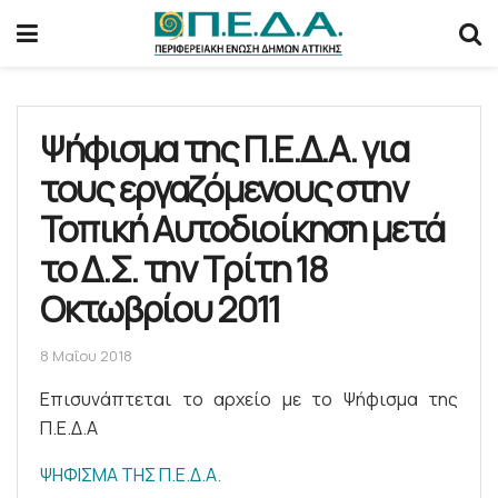
Ψήφισμα της Π.Ε.Δ.Α. για
τους εργαζόμενους στην
Τοπική Αυτοδιοίκηση μετά
το Δ.Σ. την Τρίτη 18
Οκτωβρίου 2011
8 Μαΐου 2018
Επισυνάπτεται το αρχείο με το Ψήφισμα της
Π.Ε.Δ.Α
ΨΗΦΙΣΜΑ ΤΗΣ Π.Ε.Δ.Α.