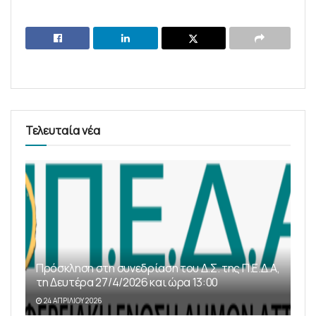
Τελευταία νέα
Πρόσκληση στη συνεδρίαση του Δ.Σ. της Π.Ε.Δ.Α,
τη Δευτέρα 27/4/2026 και ώρα 13:00
24 ΑΠΡΙΛΊΟΥ 2026