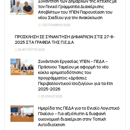
Συνάντηση των Δημάρχων της Αττικής με
τον Γενικό Γραμματέα Διαχείρισης
Αποβλήτων του ΥΠΕΝ Παρουσίαση του
νέου Σχεδίου για την Ανακύκλωση
1 ΣΕΠΤΕΜΒΡΊΟΥ 2025
ΠΡΟΣΚΛΗΣΗ ΣΕ ΣΥΝΑΝΤΗΣΗ ΔΗΜΑΡΧΩΝ ΣΤΙΣ 27-8-
2025 ΣΤΑ ΓΡΑΦΕΙΑ ΤΗΣ Π.Ε.Δ.Α
26 ΑΥΓΟΎΣΤΟΥ 2025
Συνάντηση Εργασίας ΥΠΕΝ – ΠΕΔΑ –
Πράσινου Ταμείου με αφορμή το νέο
κύκλο χρηματοδότησης του
προγράμματος «Δράσεις
Περιβαλλοντικού Ισοζυγίου» για τα έτη
2025-2026
23 ΙΟΥΛΊΟΥ 2025
Ημερίδα της ΠΕΔΑ για το Ενιαίο Λογιστικό
Πλαίσιο – Για αξιόπιστη & διαφανή
οικονομική διαχείριση στην Τοπική
Αυτοδιοίκηση