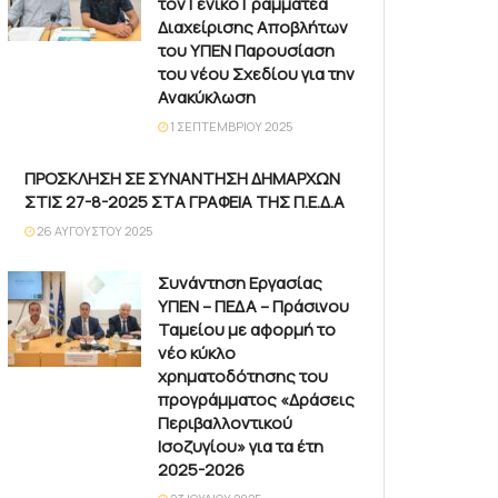
τον Γενικό Γραμματέα
Διαχείρισης Αποβλήτων
του ΥΠΕΝ Παρουσίαση
του νέου Σχεδίου για την
Ανακύκλωση
1 ΣΕΠΤΕΜΒΡΊΟΥ 2025
ΠΡΟΣΚΛΗΣΗ ΣΕ ΣΥΝΑΝΤΗΣΗ ΔΗΜΑΡΧΩΝ
ΣΤΙΣ 27-8-2025 ΣΤΑ ΓΡΑΦΕΙΑ ΤΗΣ Π.Ε.Δ.Α
26 ΑΥΓΟΎΣΤΟΥ 2025
Συνάντηση Εργασίας
ΥΠΕΝ – ΠΕΔΑ – Πράσινου
Ταμείου με αφορμή το
νέο κύκλο
χρηματοδότησης του
προγράμματος «Δράσεις
Περιβαλλοντικού
Ισοζυγίου» για τα έτη
2025-2026