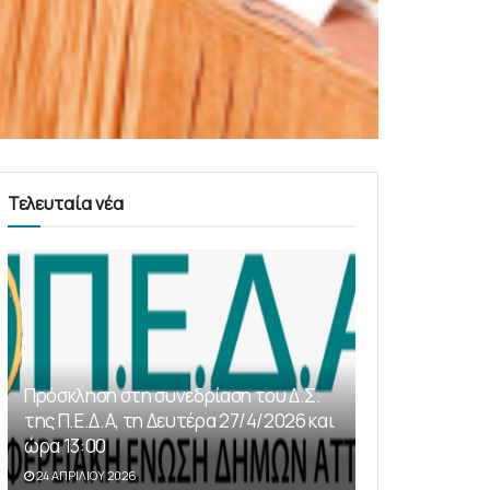
Τελευταία νέα
Πρόσκληση στη συνεδρίαση του Δ.Σ.
της Π.Ε.Δ.Α, τη Δευτέρα 27/4/2026 και
ώρα 13:00
24 ΑΠΡΙΛΊΟΥ 2026