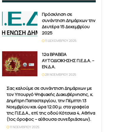
Πρόσκληση σε
συνάντηση Δημάρχων την
Δευτέρα 15 Δεκεμβρίου
2025
11 ΔΕΚΕΜΒΡΊΟΥ 2025
12α ΒΡΑΒΕΙΑ
ΑΥΤΟΔΙΟΙΚΗΣΗΣ Π.Ε.Δ.Α. –
ΕΝ.Δ.Α.
28 ΝΟΕΜΒΡΊΟΥ 2025
Σας καλούμε σε συνάντηση Δημάρχων με
τον Υπουργό Ψηφιακής Διακυβέρνησης, κ.
Δημήτρη Παπαστεργίου, την Πέμπτη 13
Νοεμβρίου και ώρα 12.00 μ. στα γραφεία
της Π.Ε.Δ.Α., επί της οδού Κότσικα 4, Αθήνα
(1ος όροφος – αίθουσα συνεδριάσεων).
11 ΝΟΕΜΒΡΊΟΥ 2025