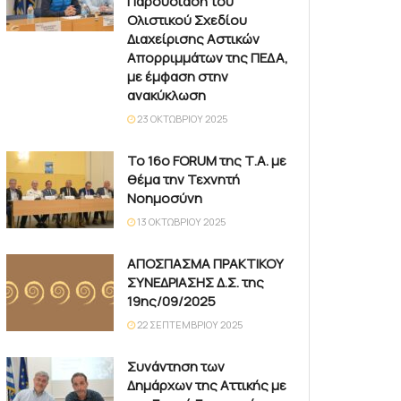
Παρουσίαση του
Ολιστικού Σχεδίου
Διαχείρισης Αστικών
Απορριμμάτων της ΠΕΔΑ,
με έμφαση στην
ανακύκλωση
23 ΟΚΤΩΒΡΊΟΥ 2025
Το 16ο FORUM της Τ.Α. με
θέμα την Τεχνητή
Νοημοσύνη
13 ΟΚΤΩΒΡΊΟΥ 2025
ΑΠΟΣΠΑΣΜΑ ΠΡΑΚΤΙΚΟΥ
ΣΥΝΕΔΡΙΑΣΗΣ Δ.Σ. της
19ης/09/2025
22 ΣΕΠΤΕΜΒΡΊΟΥ 2025
Συνάντηση των
Δημάρχων της Αττικής με