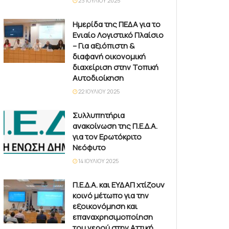
23 ΙΟΥΛΊΟΥ 2025
Ημερίδα της ΠΕΔΑ για το
Ενιαίο Λογιστικό Πλαίσιο
– Για αξιόπιστη &
διαφανή οικονομική
διαχείριση στην Τοπική
Αυτοδιοίκηση
22 ΙΟΥΛΊΟΥ 2025
Συλλυπητήρια
ανακοίνωση της Π.Ε.Δ.Α.
για τον Ερωτόκριτο
Νεόφυτο
14 ΙΟΥΛΊΟΥ 2025
Π.Ε.Δ.Α. και ΕΥΔΑΠ χτίζουν
κοινό μέτωπο για την
εξοικονόμηση και
επαναχρησιμοποίηση
του νερού στην Αττική