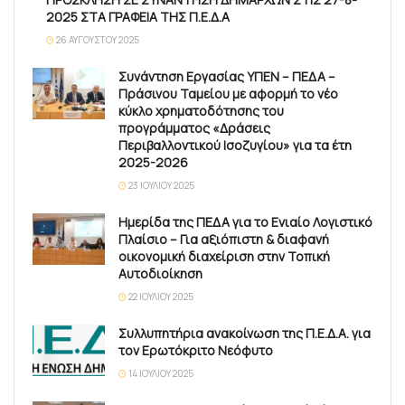
2025 ΣΤΑ ΓΡΑΦΕΙΑ ΤΗΣ Π.Ε.Δ.Α
26 ΑΥΓΟΎΣΤΟΥ 2025
Συνάντηση Εργασίας ΥΠΕΝ – ΠΕΔΑ –
Πράσινου Ταμείου με αφορμή το νέο
κύκλο χρηματοδότησης του
προγράμματος «Δράσεις
Περιβαλλοντικού Ισοζυγίου» για τα έτη
2025-2026
23 ΙΟΥΛΊΟΥ 2025
Ημερίδα της ΠΕΔΑ για το Ενιαίο Λογιστικό
Πλαίσιο – Για αξιόπιστη & διαφανή
οικονομική διαχείριση στην Τοπική
Αυτοδιοίκηση
22 ΙΟΥΛΊΟΥ 2025
Συλλυπητήρια ανακοίνωση της Π.Ε.Δ.Α. για
τον Ερωτόκριτο Νεόφυτο
14 ΙΟΥΛΊΟΥ 2025