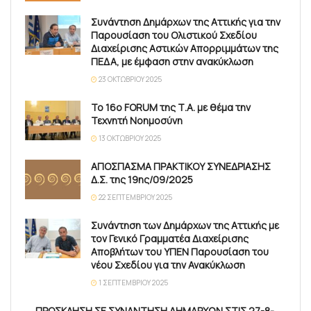
Συνάντηση Δημάρχων της Αττικής για την
Παρουσίαση του Ολιστικού Σχεδίου
Διαχείρισης Αστικών Απορριμμάτων της
ΠΕΔΑ, με έμφαση στην ανακύκλωση
23 ΟΚΤΩΒΡΊΟΥ 2025
Το 16ο FORUM της Τ.Α. με θέμα την
Τεχνητή Νοημοσύνη
13 ΟΚΤΩΒΡΊΟΥ 2025
ΑΠΟΣΠΑΣΜΑ ΠΡΑΚΤΙΚΟΥ ΣΥΝΕΔΡΙΑΣΗΣ
Δ.Σ. της 19ης/09/2025
22 ΣΕΠΤΕΜΒΡΊΟΥ 2025
Συνάντηση των Δημάρχων της Αττικής με
τον Γενικό Γραμματέα Διαχείρισης
Αποβλήτων του ΥΠΕΝ Παρουσίαση του
νέου Σχεδίου για την Ανακύκλωση
1 ΣΕΠΤΕΜΒΡΊΟΥ 2025
ΠΡΟΣΚΛΗΣΗ ΣΕ ΣΥΝΑΝΤΗΣΗ ΔΗΜΑΡΧΩΝ ΣΤΙΣ 27-8-