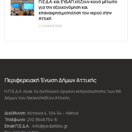
Π.Ε.Δ.Α. και ΕΥΔΑΠ χτίζουν κοινό μέτωπο
για την εξοικονόμηση και
επαναχρησιμοποίηση του νερού στην
Αττική
4 ΙΟΥΛΊΟΥ 2025
Περιφερειακή Ένωση Δήμων Αττικής
Η Π.Ε.Δ.Α. είναι το συλλογικό όργανο εκπροσώπησης των 66
Δήμων του Λεκανοπεδίου Αττικής.
Διεύθυνση
: Κότσικα 4, 104 34 – Αθήνα
Τηλέφωνο
: 210 3646754-6
Email Π.Ε.Δ.Α.
: info@pedattikis.gr