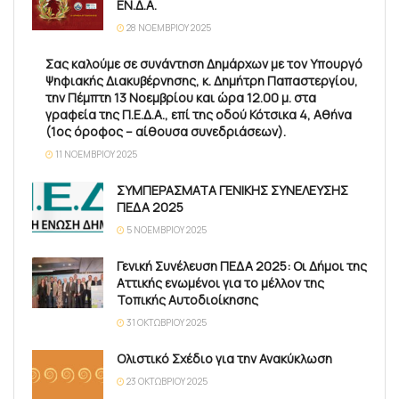
ΕΝ.Δ.Α.
28 ΝΟΕΜΒΡΊΟΥ 2025
Σας καλούμε σε συνάντηση Δημάρχων με τον Υπουργό
Ψηφιακής Διακυβέρνησης, κ. Δημήτρη Παπαστεργίου,
την Πέμπτη 13 Νοεμβρίου και ώρα 12.00 μ. στα
γραφεία της Π.Ε.Δ.Α., επί της οδού Κότσικα 4, Αθήνα
(1ος όροφος – αίθουσα συνεδριάσεων).
11 ΝΟΕΜΒΡΊΟΥ 2025
ΣΥΜΠΕΡΑΣΜΑΤΑ ΓΕΝΙΚΗΣ ΣΥΝΕΛΕΥΣΗΣ
ΠΕΔΑ 2025
5 ΝΟΕΜΒΡΊΟΥ 2025
Γενική Συνέλευση ΠΕΔΑ 2025: Οι Δήμοι της
Αττικής ενωμένοι για το μέλλον της
Τοπικής Αυτοδιοίκησης
31 ΟΚΤΩΒΡΊΟΥ 2025
Ολιστικό Σχέδιο για την Ανακύκλωση
23 ΟΚΤΩΒΡΊΟΥ 2025