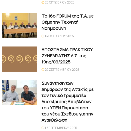
23 ΟΚΤΩΒΡΊΟΥ 2025
Το 16ο FORUM της Τ.Α. με
θέμα την Τεχνητή
Νοημοσύνη
13 ΟΚΤΩΒΡΊΟΥ 2025
ΑΠΟΣΠΑΣΜΑ ΠΡΑΚΤΙΚΟΥ
ΣΥΝΕΔΡΙΑΣΗΣ Δ.Σ. της
19ης/09/2025
22 ΣΕΠΤΕΜΒΡΊΟΥ 2025
Συνάντηση των
Δημάρχων της Αττικής με
τον Γενικό Γραμματέα
Διαχείρισης Αποβλήτων
του ΥΠΕΝ Παρουσίαση
του νέου Σχεδίου για την
Ανακύκλωση
1 ΣΕΠΤΕΜΒΡΊΟΥ 2025