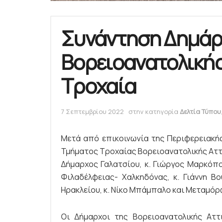
Συνάντηση Δημά
Βορειοανατολικής
Τροχαία
7 Σεπτεμβρίου 2022
στην κατηγορία
Δελτία Τύπου
Μετά από επικοινωνία της Περιφερειακής
Τμήματος Τροχαίας Βορειοανατολικής Αττι
Δήμαρχος Γαλατσίου, κ. Γιώργος Μαρκόπ
Φιλαδέλφειας- Χαλκηδόνας, κ. Γιάννη Βο
Ηρακλείου, κ. Νίκο Μπάμπαλο και Μεταμόρ
Οι Δήμαρχοι της Βορειοανατολικής Αττ