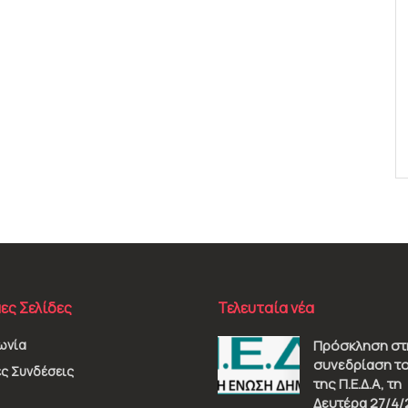
ες Σελίδες
Τελευταία νέα
ωνία
Πρόσκληση στ
συνεδρίαση το
ς Συνδέσεις
της Π.Ε.Δ.Α, τη
Δευτέρα 27/4/