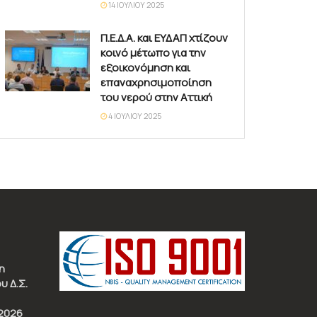
14 ΙΟΥΛΊΟΥ 2025
Π.Ε.Δ.Α. και ΕΥΔΑΠ χτίζουν
κοινό μέτωπο για την
εξοικονόμηση και
επαναχρησιμοποίηση
του νερού στην Αττική
4 ΙΟΥΛΊΟΥ 2025
η
υ Δ.Σ.
2026