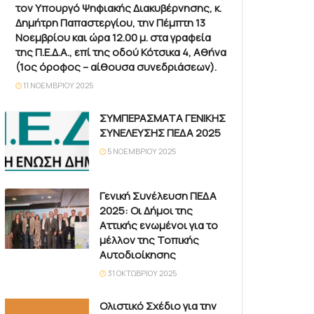
τον Υπουργό Ψηφιακής Διακυβέρνησης, κ.
Δημήτρη Παπαστεργίου, την Πέμπτη 13
Νοεμβρίου και ώρα 12.00 μ. στα γραφεία
της Π.Ε.Δ.Α., επί της οδού Κότσικα 4, Αθήνα
(1ος όροφος – αίθουσα συνεδριάσεων).
11 ΝΟΕΜΒΡΊΟΥ 2025
ΣΥΜΠΕΡΑΣΜΑΤΑ ΓΕΝΙΚΗΣ
ΣΥΝΕΛΕΥΣΗΣ ΠΕΔΑ 2025
5 ΝΟΕΜΒΡΊΟΥ 2025
Γενική Συνέλευση ΠΕΔΑ
2025: Οι Δήμοι της
Αττικής ενωμένοι για το
μέλλον της Τοπικής
Αυτοδιοίκησης
31 ΟΚΤΩΒΡΊΟΥ 2025
Ολιστικό Σχέδιο για την