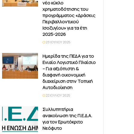
νέο κύκλο
χρηματοδότησης του
προγράμματος «Δράσεις
Περιβαλλοντικού
Ισοζυγίου» για τα έτη
2025-2026
23 ΙΟΥΛΊΟΥ 2025
Ημερίδα της ΠΕΔΑ για το
Ενιαίο Λογιστικό Πλαίσιο
– Για αξιόπιστη &
διαφανή οικονομική
διαχείριση στην Τοπική
Αυτοδιοίκηση
22 ΙΟΥΛΊΟΥ 2025
Συλλυπητήρια
ανακοίνωση της Π.Ε.Δ.Α.
για τον Ερωτόκριτο
Νεόφυτο