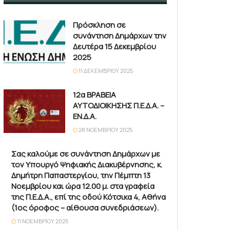
Πρόσκληση σε
συνάντηση Δημάρχων την
Δευτέρα 15 Δεκεμβρίου
2025
11 ΔΕΚΕΜΒΡΊΟΥ 2025
12α ΒΡΑΒΕΙΑ
ΑΥΤΟΔΙΟΙΚΗΣΗΣ Π.Ε.Δ.Α. –
ΕΝ.Δ.Α.
28 ΝΟΕΜΒΡΊΟΥ 2025
Σας καλούμε σε συνάντηση Δημάρχων με
τον Υπουργό Ψηφιακής Διακυβέρνησης, κ.
Δημήτρη Παπαστεργίου, την Πέμπτη 13
Νοεμβρίου και ώρα 12.00 μ. στα γραφεία
της Π.Ε.Δ.Α., επί της οδού Κότσικα 4, Αθήνα
(1ος όροφος – αίθουσα συνεδριάσεων).
11 ΝΟΕΜΒΡΊΟΥ 2025