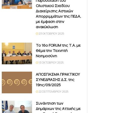
Παρουσίαση του
Ολιστικού Σχεδίου
Διαχείρισης Αστικών
Απορριμμάτων της ΠΕΔΑ,
με έμφαση στην
ανακύκλωση
23 ΟΚΤΩΒΡΊΟΥ 2025
Το 16ο FORUM της Τ.Α. με
θέμα την Τεχνητή
Νοημοσύνη
13 ΟΚΤΩΒΡΊΟΥ 2025
ΑΠΟΣΠΑΣΜΑ ΠΡΑΚΤΙΚΟΥ
ΣΥΝΕΔΡΙΑΣΗΣ Δ.Σ. της
19ης/09/2025
22 ΣΕΠΤΕΜΒΡΊΟΥ 2025
Συνάντηση των
Δημάρχων της Αττικής με