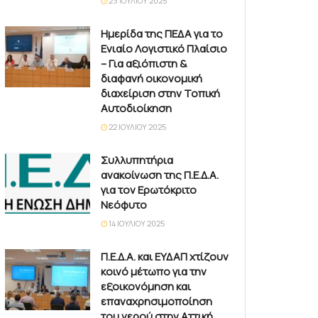
23 ΙΟΥΛΊΟΥ 2025
Ημερίδα της ΠΕΔΑ για το
Ενιαίο Λογιστικό Πλαίσιο
– Για αξιόπιστη &
διαφανή οικονομική
διαχείριση στην Τοπική
Αυτοδιοίκηση
22 ΙΟΥΛΊΟΥ 2025
Συλλυπητήρια
ανακοίνωση της Π.Ε.Δ.Α.
για τον Ερωτόκριτο
Νεόφυτο
14 ΙΟΥΛΊΟΥ 2025
Π.Ε.Δ.Α. και ΕΥΔΑΠ χτίζουν
κοινό μέτωπο για την
εξοικονόμηση και
επαναχρησιμοποίηση
του νερού στην Αττική