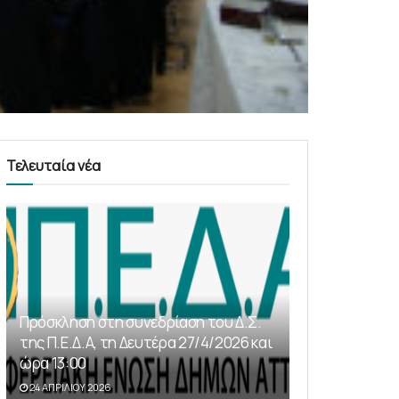
Τελευταία νέα
Πρόσκληση στη συνεδρίαση του Δ.Σ.
της Π.Ε.Δ.Α, τη Δευτέρα 27/4/2026 και
ώρα 13:00
24 ΑΠΡΙΛΊΟΥ 2026