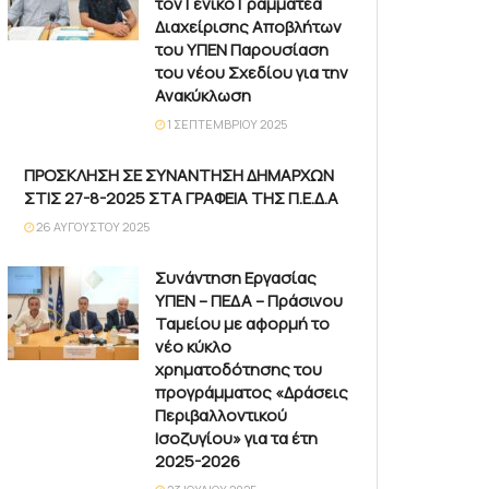
τον Γενικό Γραμματέα
Διαχείρισης Αποβλήτων
του ΥΠΕΝ Παρουσίαση
του νέου Σχεδίου για την
Ανακύκλωση
1 ΣΕΠΤΕΜΒΡΊΟΥ 2025
ΠΡΟΣΚΛΗΣΗ ΣΕ ΣΥΝΑΝΤΗΣΗ ΔΗΜΑΡΧΩΝ
ΣΤΙΣ 27-8-2025 ΣΤΑ ΓΡΑΦΕΙΑ ΤΗΣ Π.Ε.Δ.Α
26 ΑΥΓΟΎΣΤΟΥ 2025
Συνάντηση Εργασίας
ΥΠΕΝ – ΠΕΔΑ – Πράσινου
Ταμείου με αφορμή το
νέο κύκλο
χρηματοδότησης του
προγράμματος «Δράσεις
Περιβαλλοντικού
Ισοζυγίου» για τα έτη
2025-2026