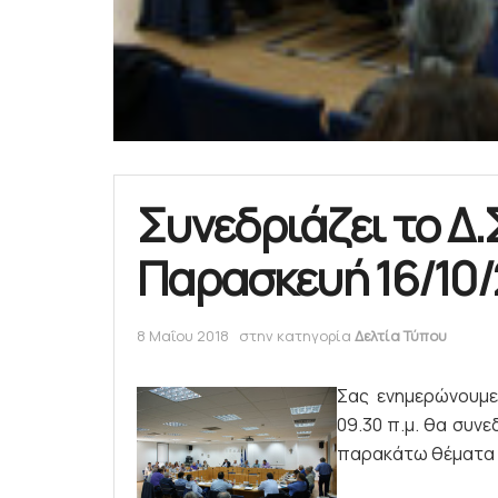
Συνεδριάζει το Δ.Σ
Παρασκευή 16/10/
8 Μαΐου 2018
στην κατηγορία
Δελτία Τύπου
Σας ενημερώνουμε
09.30 π.μ. θα συνε
παρακάτω θέματα 