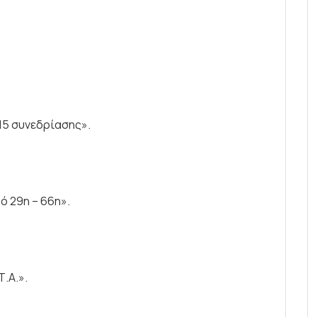
5 συνεδρίασης».
 29η – 66η».
.Α.».