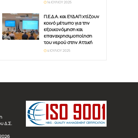
14 ΙΟΥΛΊΟΥ 2025
Π.Ε.Δ.Α. και ΕΥΔΑΠ χτίζουν
κοινό μέτωπο για την
εξοικονόμηση και
επαναχρησιμοποίηση
του νερού στην Αττική
4 ΙΟΥΛΊΟΥ 2025
η
υ Δ.Σ.
2026