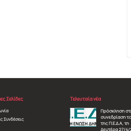
ες Σελίδες
Τελευταία νέα
ωνία
Πρόσκληση στ
συνεδρίαση το
ς Συνδέσεις
της Π.Ε.Δ.Α, τη
Δευτέρα 27/4/