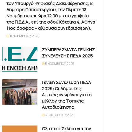
τον Υπουργό Ψηφιακής Διακυβέρνησης, κ.
Δημήτρη Παπαστεργίου, την Πέμπτη 13
Νοεμβρίου και ώρα 12.00 μ. στα γραφεία
της Π.Ε.Δ.Α., επί της οδού Κότσικα 4, Αθήνα
(1ος όροφος – αίθουσα συνεδριάσεων).
11 ΝΟΕΜΒΡΊΟΥ 2025
ΣΥΜΠΕΡΑΣΜΑΤΑ ΓΕΝΙΚΗΣ
ΣΥΝΕΛΕΥΣΗΣ ΠΕΔΑ 2025
5 ΝΟΕΜΒΡΊΟΥ 2025
Γενική Συνέλευση ΠΕΔΑ
2025: Οι Δήμοι της
Αττικής ενωμένοι για το
μέλλον της Τοπικής
Αυτοδιοίκησης
31 ΟΚΤΩΒΡΊΟΥ 2025
Ολιστικό Σχέδιο για την