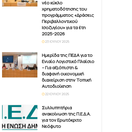
νέο κύκλο
χρηματοδότησης του
προγράμματος «Δράσεις
Περιβαλλοντικού
Ισοζυγίου» για τα έτη
2025-2026
23 ΙΟΥΛΊΟΥ 2025
Ημερίδα της ΠΕΔΑ για το
Ενιαίο Λογιστικό Πλαίσιο
– Για αξιόπιστη &
διαφανή οικονομική
διαχείριση στην Τοπική
Αυτοδιοίκηση
22 ΙΟΥΛΊΟΥ 2025
Συλλυπητήρια
ανακοίνωση της Π.Ε.Δ.Α.
για τον Ερωτόκριτο
Νεόφυτο