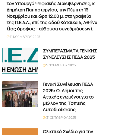
τον Υπουργό Ψηφιακής Διακυβέρνησης, κ.
Δημήτρη Παπαστεργίου, την Πέμπτη 13
Νοεμβρίου και ώρα 12.00 μ. στα γραφεία
της Π.Ε.Δ.Α., επί της οδού Κότσικα 4, Αθήνα
(1ος όροφος – αίθουσα συνεδριάσεων).
11 ΝΟΕΜΒΡΊΟΥ 2025
ΣΥΜΠΕΡΑΣΜΑΤΑ ΓΕΝΙΚΗΣ
ΣΥΝΕΛΕΥΣΗΣ ΠΕΔΑ 2025
5 ΝΟΕΜΒΡΊΟΥ 2025
Γενική Συνέλευση ΠΕΔΑ
2025: Οι Δήμοι της
Αττικής ενωμένοι για το
μέλλον της Τοπικής
Αυτοδιοίκησης
31 ΟΚΤΩΒΡΊΟΥ 2025
Ολιστικό Σχέδιο για την