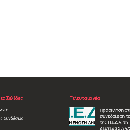
ες Σελίδες
Τελευταία νέα
ωνία
Πρόσκληση στ
συνεδρίαση το
ς Συνδέσεις
της Π.Ε.Δ.Α, τη
Δευτέρα 27/4/