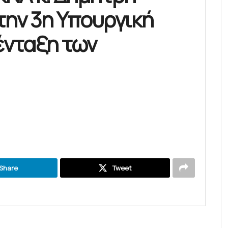
ην 3η Υπουργική
ένταξη των
Share
Tweet