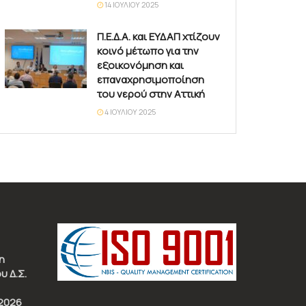
14 ΙΟΥΛΊΟΥ 2025
Π.Ε.Δ.Α. και ΕΥΔΑΠ χτίζουν
κοινό μέτωπο για την
εξοικονόμηση και
επαναχρησιμοποίηση
του νερού στην Αττική
4 ΙΟΥΛΊΟΥ 2025
η
υ Δ.Σ.
2026