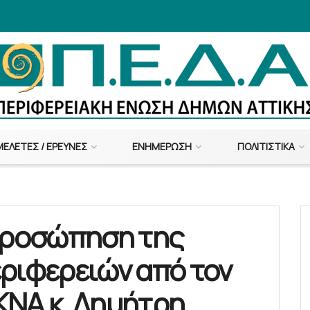
ΜΕΛΈΤΕΣ / ΈΡΕΥΝΕΣ
ΕΝΗΜΈΡΩΣΗ
ΠΟΛΙΤΙΣΤΙΚΆ
κπροσώπηση της
ριφερειών από τον
ΚΝΑ κ. Δημήτρη