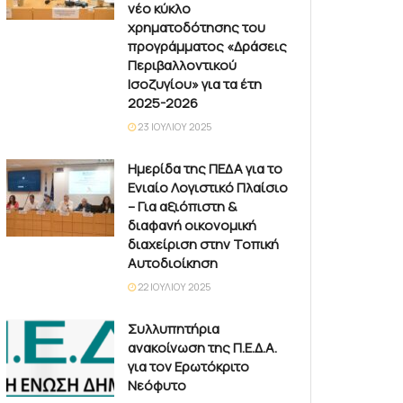
νέο κύκλο
χρηματοδότησης του
προγράμματος «Δράσεις
Περιβαλλοντικού
Ισοζυγίου» για τα έτη
2025-2026
23 ΙΟΥΛΊΟΥ 2025
Ημερίδα της ΠΕΔΑ για το
Ενιαίο Λογιστικό Πλαίσιο
– Για αξιόπιστη &
διαφανή οικονομική
διαχείριση στην Τοπική
Αυτοδιοίκηση
22 ΙΟΥΛΊΟΥ 2025
Συλλυπητήρια
ανακοίνωση της Π.Ε.Δ.Α.
για τον Ερωτόκριτο
Νεόφυτο