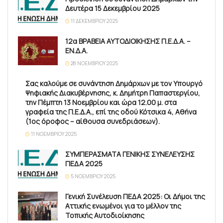
Δευτέρα 15 Δεκεμβρίου 2025
11 ΔΕΚΕΜΒΡΊΟΥ 2025
12α ΒΡΑΒΕΙΑ ΑΥΤΟΔΙΟΙΚΗΣΗΣ Π.Ε.Δ.Α. –
ΕΝ.Δ.Α.
28 ΝΟΕΜΒΡΊΟΥ 2025
Σας καλούμε σε συνάντηση Δημάρχων με τον Υπουργό
Ψηφιακής Διακυβέρνησης, κ. Δημήτρη Παπαστεργίου,
την Πέμπτη 13 Νοεμβρίου και ώρα 12.00 μ. στα
γραφεία της Π.Ε.Δ.Α., επί της οδού Κότσικα 4, Αθήνα
(1ος όροφος – αίθουσα συνεδριάσεων).
11 ΝΟΕΜΒΡΊΟΥ 2025
ΣΥΜΠΕΡΑΣΜΑΤΑ ΓΕΝΙΚΗΣ ΣΥΝΕΛΕΥΣΗΣ
ΠΕΔΑ 2025
5 ΝΟΕΜΒΡΊΟΥ 2025
Γενική Συνέλευση ΠΕΔΑ 2025: Οι Δήμοι της
Αττικής ενωμένοι για το μέλλον της
Τοπικής Αυτοδιοίκησης