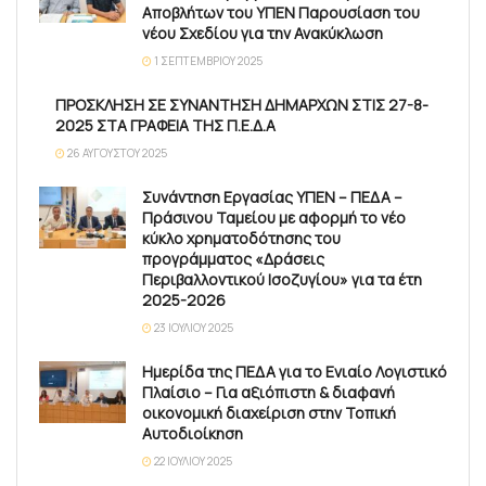
Αποβλήτων του ΥΠΕΝ Παρουσίαση του
νέου Σχεδίου για την Ανακύκλωση
1 ΣΕΠΤΕΜΒΡΊΟΥ 2025
ΠΡΟΣΚΛΗΣΗ ΣΕ ΣΥΝΑΝΤΗΣΗ ΔΗΜΑΡΧΩΝ ΣΤΙΣ 27-8-
2025 ΣΤΑ ΓΡΑΦΕΙΑ ΤΗΣ Π.Ε.Δ.Α
26 ΑΥΓΟΎΣΤΟΥ 2025
Συνάντηση Εργασίας ΥΠΕΝ – ΠΕΔΑ –
Πράσινου Ταμείου με αφορμή το νέο
κύκλο χρηματοδότησης του
προγράμματος «Δράσεις
Περιβαλλοντικού Ισοζυγίου» για τα έτη
2025-2026
23 ΙΟΥΛΊΟΥ 2025
Ημερίδα της ΠΕΔΑ για το Ενιαίο Λογιστικό
Πλαίσιο – Για αξιόπιστη & διαφανή
οικονομική διαχείριση στην Τοπική
Αυτοδιοίκηση
22 ΙΟΥΛΊΟΥ 2025