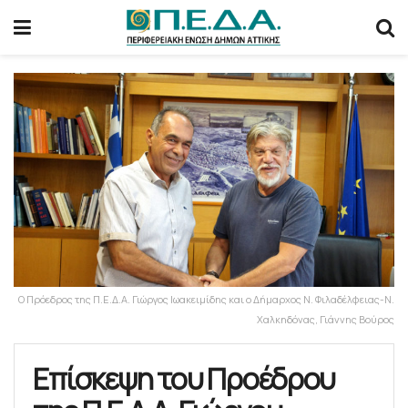
Ο Πρόεδρος της Π.Ε.Δ.Α. Γιώργος Ιωακειμίδης και ο Δήμαρχος Ν. Φιλαδέλφειας-Ν.
Χαλκηδόνας, Γιάννης Βούρος
Επίσκεψη του Προέδρου