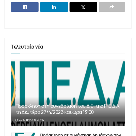
Τελευταία νέα
Πρόσκληση στη συνεδρίαση του Δ.Σ. της Π.Ε.Δ.Α,
τη Δευτέρα 27/4/2026 και ώρα 13:00
24 ΑΠΡΙΛΊΟΥ 2026
Πρόσκληση σε συνάντηση Δημάρχων την