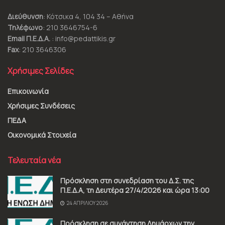
Διεύθυνση
: Κότσικα 4, 104 34 – Αθήνα
Τηλέφωνο
: 210 3646754-6
Email Π.Ε.Δ.Α.
: info@pedattikis.gr
Fax
: 210 3646306
Χρήσιμες Σελίδες
Επικοινωνία
Χρήσιμες Συνδέσεις
ΠΕΔΑ
Οικονομικά Στοιχεία
Τελευταία νέα
Πρόσκληση στη συνεδρίαση του Δ.Σ. της
Π.Ε.Δ.Α, τη Δευτέρα 27/4/2026 και ώρα 13:00
24 ΑΠΡΙΛΊΟΥ 2026
Πρόσκληση σε συνάντηση Δημάρχων την