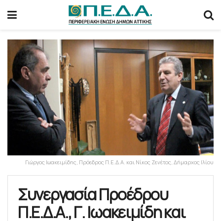
Γιώργος Ιωακειμίδης, Πρόεδρος Π.Ε.Δ.Α. και Νίκος Ζενέτος, Δήμαρχος Ιλίου
Συνεργασία Προέδρου
Π.Ε.Δ.Α., Γ. Ιωακειμίδη και