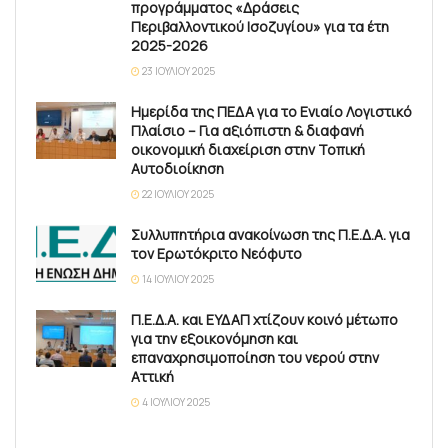
προγράμματος «Δράσεις
Περιβαλλοντικού Ισοζυγίου» για τα έτη
2025-2026
23 ΙΟΥΛΊΟΥ 2025
Ημερίδα της ΠΕΔΑ για το Ενιαίο Λογιστικό
Πλαίσιο – Για αξιόπιστη & διαφανή
οικονομική διαχείριση στην Τοπική
Αυτοδιοίκηση
22 ΙΟΥΛΊΟΥ 2025
Συλλυπητήρια ανακοίνωση της Π.Ε.Δ.Α. για
τον Ερωτόκριτο Νεόφυτο
14 ΙΟΥΛΊΟΥ 2025
Π.Ε.Δ.Α. και ΕΥΔΑΠ χτίζουν κοινό μέτωπο
για την εξοικονόμηση και
επαναχρησιμοποίηση του νερού στην
Αττική
4 ΙΟΥΛΊΟΥ 2025