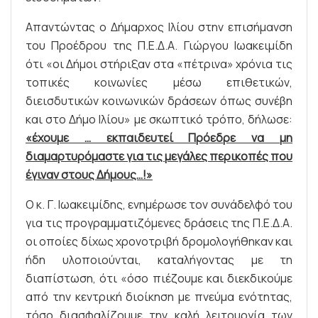
Απαντώντας ο Δήμαρχος Ιλίου στην επισήμανση
του Προέδρου της Π.Ε.Δ.Α. Γιώργου Ιωακειμίδη
ότι «οι Δήμοι στήριξαν στα «πέτρινα» χρόνια τις
τοπικές κοινωνίες μέσω επιθετικών,
διεισδυτικών κοινωνικών δράσεων όπως συνέβη
και στο Δήμο Ιλίου» με σκωπτικό τρόπο, δήλωσε:
«έχουμε … εκπαιδευτεί Πρόεδρε να μη
διαμαρτυρόμαστε για τις μεγάλες περικοπές που
έγιναν στους Δήμους…!»
Ο κ. Γ. Ιωακειμίδης, ενημέρωσε τον συνάδελφό του
για τις προγραμματιζόμενες δράσεις της Π.Ε.Δ.Α.
οι οποίες δίχως χρονοτριβή δρομολογήθηκαν και
ήδη υλοποιούνται, καταλήγοντας με τη
διαπίστωση, ότι «όσο πιέζουμε και διεκδικούμε
από την κεντρική διοίκηση με πνεύμα ενότητας,
τόσο διασφαλίζουμε την καλή λειτουργία των