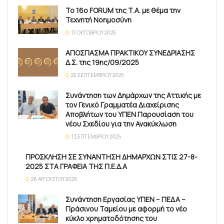
Το 16ο FORUM της Τ.Α. με θέμα την
Τεχνητή Νοημοσύνη
13 ΟΚΤΩΒΡΊΟΥ 2025
ΑΠΟΣΠΑΣΜΑ ΠΡΑΚΤΙΚΟΥ ΣΥΝΕΔΡΙΑΣΗΣ
Δ.Σ. της 19ης/09/2025
22 ΣΕΠΤΕΜΒΡΊΟΥ 2025
Συνάντηση των Δημάρχων της Αττικής με
τον Γενικό Γραμματέα Διαχείρισης
Αποβλήτων του ΥΠΕΝ Παρουσίαση του
νέου Σχεδίου για την Ανακύκλωση
1 ΣΕΠΤΕΜΒΡΊΟΥ 2025
ΠΡΟΣΚΛΗΣΗ ΣΕ ΣΥΝΑΝΤΗΣΗ ΔΗΜΑΡΧΩΝ ΣΤΙΣ 27-8-
2025 ΣΤΑ ΓΡΑΦΕΙΑ ΤΗΣ Π.Ε.Δ.Α
26 ΑΥΓΟΎΣΤΟΥ 2025
Συνάντηση Εργασίας ΥΠΕΝ – ΠΕΔΑ –
Πράσινου Ταμείου με αφορμή το νέο
κύκλο χρηματοδότησης του