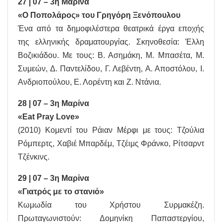
27 | 07 – 3η Μαρίνα
«Ο Ποπολάρος» του Γρηγόρη Ξενόπουλου
Ένα από τα δημοφιλέστερα θεατρικά έργα εποχής
της ελληνικής δραματουργίας. Σκηνοθεσία: Έλλη
Βοζικιάδου. Με τους: Β. Ασημάκη, Μ. Μπασέτα, Μ.
Συμεών, Δ. Παντελίδου, Γ. Λεβέντη, Α. Αποστόλου, Ι.
Ανδριοπούλου, Ε. Λορέντη και Ζ. Ντάνια.
28 | 07 – 3η Μαρίνα
«Eat Pray Love»
(2010) Κομεντί του Ράιαν Μέρφι με τους: Τζούλια
Ρόμπερτς, Χαβιέ Μπαρδέμ, Τζέιμς Φράνκο, Ρίτσαρντ
Τζένκινς.
29 | 07 – 3η Μαρίνα
«Γιατρός με το στανιό»
Κωμωδία του Χρήστου Συρμακέζη.
Πρωταγωνιστούν: Δομηνίκη Παπαστεργίου,