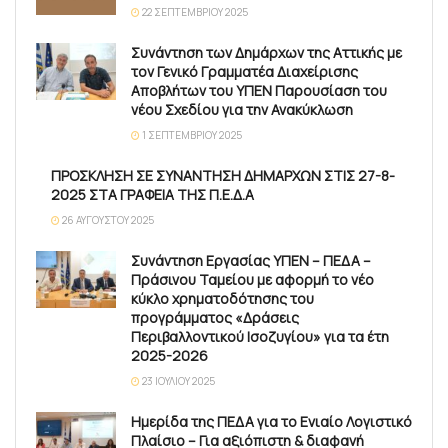
22 ΣΕΠΤΕΜΒΡΊΟΥ 2025
Συνάντηση των Δημάρχων της Αττικής με
τον Γενικό Γραμματέα Διαχείρισης
Αποβλήτων του ΥΠΕΝ Παρουσίαση του
νέου Σχεδίου για την Ανακύκλωση
1 ΣΕΠΤΕΜΒΡΊΟΥ 2025
ΠΡΟΣΚΛΗΣΗ ΣΕ ΣΥΝΑΝΤΗΣΗ ΔΗΜΑΡΧΩΝ ΣΤΙΣ 27-8-
2025 ΣΤΑ ΓΡΑΦΕΙΑ ΤΗΣ Π.Ε.Δ.Α
26 ΑΥΓΟΎΣΤΟΥ 2025
Συνάντηση Εργασίας ΥΠΕΝ – ΠΕΔΑ –
Πράσινου Ταμείου με αφορμή το νέο
κύκλο χρηματοδότησης του
προγράμματος «Δράσεις
Περιβαλλοντικού Ισοζυγίου» για τα έτη
2025-2026
23 ΙΟΥΛΊΟΥ 2025
Ημερίδα της ΠΕΔΑ για το Ενιαίο Λογιστικό
Πλαίσιο – Για αξιόπιστη & διαφανή