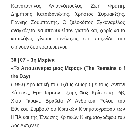
Κωνσταντίνος Αγιαννόπουλος, Zωή Φράττη,
Δημήτρης Κατσιδονιώτης, Χρήστος Συρμακέζης,
Γιάννης Ζουμπαντής. Ο ξυλοκόπος Σγκαναρέλος
αναγκάζεται να υποδυθεί τον γιατρό και, χωρίς να το
καταλάβει, γίνεται συνένοχος στο παιχνίδι που
στήνουν δύο ερωτευμένοι.
30 | 07 – 3η Μαρίνα
«Τα Απομεινάρια μιας Μέρας» (The Remains o f
the Day)
(1993) Δραματική του Τζέιμς Άιβορυ με τους: Άντονι
Χόπκινς, Έμα Τόμσον, Τζέιμς Φοξ, Κρίστοφερ Ριβ,
Χιου Γκραντ. Βραβείο Α’ Ανδρικού Ρόλου του
Εθνικού Συμβουλίου Κριτικών Κινηματογράφου των
ΗΠΑ και της Ένωσης Κριτικών Κινηματογράφου του
Λος Άντζελες