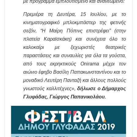
με πρόγραμμα εμπλουτισμένο και ανανεωμένο:
Πρεμιέρα τη Δευτέρα, 15 Ιουλίου, με το
κινηματογραφικό μπλοκμπάστερ της φετινής
σεζόν, “Η Μαίρη Πόπινς επιστρέφει” (στην
πλατεία Καραϊσκάκη) και συνέχεια όλο το
καλοκαίρι με ξεχωριστές θεατρικές
παραστάσεις και συναυλίες για όλα τα γούστα,
από τους εκρηκτικούς Onirama μέχρι τον
αιώνιο έφηβο Βασίλη Παπακωνσταντίνου και το
μοναδικό Λευτέρη Πανταζή και άλλους πολλούς
γνωστούς καλλιτέχνες»,
δήλωσε ο Δήμαρχος
Γλυφάδας, Γιώργος Παπανικολάου.