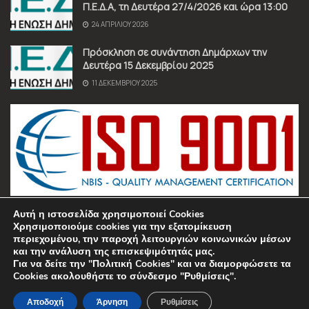
Π.Ε.Δ.Α, τη Δευτέρα 27/4/2026 και ώρα 13:00
24 ΑΠΡΙΛΊΟΥ 2026
Πρόσκληση σε συνάντηση Δημάρχων την
Δευτέρα 15 Δεκεμβρίου 2025
11 ΔΕΚΕΜΒΡΊΟΥ 2025
Αυτή η ιστοσελίδα χρησιμοποιεί Cookies
Χρησιμοποιούμε cookies για την εξατομίκευση
περιεχομένου, την παροχή λειτουργιών κοινωνικών μέσων
και την ανάλυση της επισκεψιμότητάς μας.
Για να δείτε την "Πολιτική Cookies" και να διαμορφώσετε τα
Όροι χρήσης
Πολιτική Απορρήτου
Επικοινωνία
Cookies ακολουθήστε το σύνδεσμο "Ρυθμίσεις".
© 2025 Π.Ε.Δ.Α. • All Rights Reserved • Manufactured by
Sociality
•
Managed by
REIDDL
Αποδοχή
Άρνηση
Ρυθμίσεις