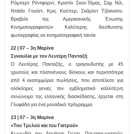
Ρόμπερτ Ρέντφορντ, Κριστίν Σκοτ-Τόμας, Σαμ Νίλ,
Νταϊάν Γουίστ, Κρις Κούπερ, Σκάρλετ Τζόανσον.
Βραβείο της Αμερικανικής Ένωσης
Κινηματογραφιστών Καλύτερης διεύθυνσης
φωτογραφίας σε κινηματογραφική ταινία
22 | 07 – 3η Μαρίνα
Συναυλία με τον Λευτέρη Πανταζή
Ο Λευτέρης Πανταζής, ο τραγουδιστής με 45
χρυσούς και πλατινένιους δίσκους και περισσότερα
από 4 εκατομμύρια πωλήσεις, που αποτέλεσε για
ολόκληρες γενιές τον εμβληματικό καλλιτέχνη
συνώνυμο της ελληνικής διασκέδασης, έρχεται στη
Γλυφάδα για ένα μοναδικό πρόγραμμα.
23 | 07 – 3η Μαρίνα
«Του Τρελού και του Γιατρού»
Κωμωδία του Δημήτρη Γιώτη. Πρωταγωνιστούν: