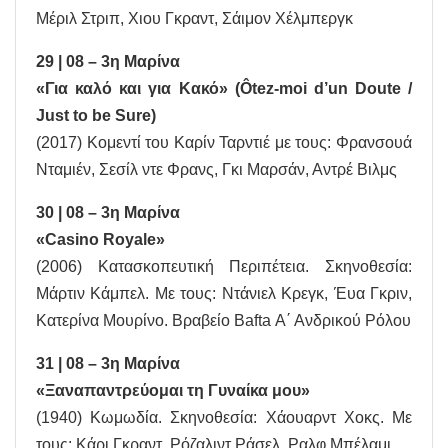
Μέριλ Στριπ, Χιου Γκραντ, Σάιμον Χέλμπεργκ
29 | 08 – 3η Μαρίνα
«Για καλό και για Κακό» (Ôtez-moi d’un Doute /
Just to be Sure)
(2017) Κομεντί του Καρίν Ταρντιέ με τους: Φρανσουά
Νταμιέν, Σεσίλ ντε Φρανς, Γκι Μαρσάν, Αντρέ Βιλμς
30 | 08 – 3η Μαρίνα
«Casino Royale»
(2006) Κατασκοπευτική Περιπέτεια. Σκηνοθεσία:
Μάρτιν Κάμπελ. Με τους: Ντάνιελ Κρεγκ, Έυα Γκριν,
Κατερίνα Μουρίνο. Βραβείο Bafta Α΄ Ανδρικού Ρόλου
31 | 08 – 3η Μαρίνα
«Ξαναπαντρεύομαι τη Γυναίκα μου»
(1940) Κωμωδία. Σκηνοθεσία: Χάουαρντ Χοκς. Με
τους: Κάρι Γκραντ, Ρόζαλιντ Ράσελ, Ραλφ Μπέλαμι