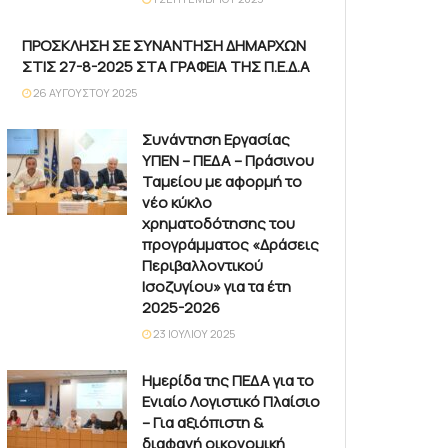
ΠΡΟΣΚΛΗΣΗ ΣΕ ΣΥΝΑΝΤΗΣΗ ΔΗΜΑΡΧΩΝ
ΣΤΙΣ 27-8-2025 ΣΤΑ ΓΡΑΦΕΙΑ ΤΗΣ Π.Ε.Δ.Α
26 ΑΥΓΟΎΣΤΟΥ 2025
Συνάντηση Εργασίας
ΥΠΕΝ – ΠΕΔΑ – Πράσινου
Ταμείου με αφορμή το
νέο κύκλο
χρηματοδότησης του
προγράμματος «Δράσεις
Περιβαλλοντικού
Ισοζυγίου» για τα έτη
2025-2026
23 ΙΟΥΛΊΟΥ 2025
Ημερίδα της ΠΕΔΑ για το
Ενιαίο Λογιστικό Πλαίσιο
– Για αξιόπιστη &
διαφανή οικονομική