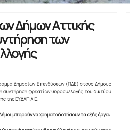
ων Δήμων Αττικής
υντήρηση των
λλογής
γραμμα Δημοσίων Επενδύσεων (ΠΔΕ) στους Δήμους
τη συντήρηση φρεατίων υδροσυλλογής του δικτύου
ης της ΕΥ∆ΑΠ Α.Ε.
 Δήμοι μπορούν να χρηματοδoτήσουν τα εξής έργα: