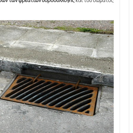
ρών των φρεατίων υδροσυλλογής
και του σώματος