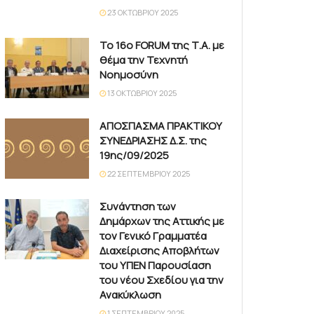
23 ΟΚΤΩΒΡΊΟΥ 2025
Το 16ο FORUM της Τ.Α. με
θέμα την Τεχνητή
Νοημοσύνη
13 ΟΚΤΩΒΡΊΟΥ 2025
ΑΠΟΣΠΑΣΜΑ ΠΡΑΚΤΙΚΟΥ
ΣΥΝΕΔΡΙΑΣΗΣ Δ.Σ. της
19ης/09/2025
22 ΣΕΠΤΕΜΒΡΊΟΥ 2025
Συνάντηση των
Δημάρχων της Αττικής με
τον Γενικό Γραμματέα
Διαχείρισης Αποβλήτων
του ΥΠΕΝ Παρουσίαση
του νέου Σχεδίου για την
Ανακύκλωση
1 ΣΕΠΤΕΜΒΡΊΟΥ 2025