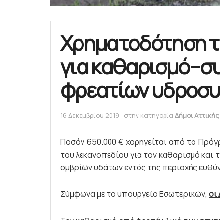
Χρηματοδότηση τ
για καθαρισμό–σ
φρεατίων υδροσυ
16 Δεκεμβρίου 2019
στην κατηγορία
Δήμοι Αττικής
Ποσόν 650.000 € χορηγείται από το Πρό
του λεκανοπεδίου για τον καθαρισμό και 
ομβρίων υδάτων εντός της περιοχής ευθύν
Σύμφωνα με το υπουργείο Εσωτερικών,
οι