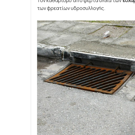
Τον καθαρισμό από φερτά υλικά των
εσχα
των φρεατίων υδροσυλλογής.