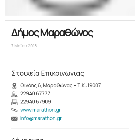
Δήμος Μαραθώνος
7 Μαΐου 2018
Στοιχεία Επικοινωνίας
Oινόης 6, Μαραθώνας – Τ.Κ.:19007
22940 67777
22940 67909
www.marathon.gr
info@marathon.gr