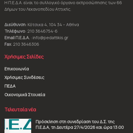
Η Π.Ε.Δ.Α. είναι το συλλογικό όργανο εκπροσώπησης των 66
Δήμων του Λεκανοπεδίου Αττικής.
Διεύθυνση
: Κότσικα 4, 104 34 – Αθήνα
Τηλέφωνο
: 210 3646754-6
Email Π.Ε.Δ.Α.
: info@pedattikis.gr
Fax
: 210 3646306
Χρήσιμες Σελίδες
Επικοινωνία
Χρήσιμες Συνδέσεις
ΠΕΔΑ
Οικονομικά Στοιχεία
Τελευταία νέα
Πρόσκληση στη συνεδρίαση του Δ.Σ. της
Π.Ε.Δ.Α, τη Δευτέρα 27/4/2026 και ώρα 13:00