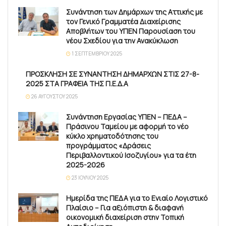
Συνάντηση των Δημάρχων της Αττικής με
τον Γενικό Γραμματέα Διαχείρισης
Αποβλήτων του ΥΠΕΝ Παρουσίαση του
νέου Σχεδίου για την Ανακύκλωση
1 ΣΕΠΤΕΜΒΡΊΟΥ 2025
ΠΡΟΣΚΛΗΣΗ ΣΕ ΣΥΝΑΝΤΗΣΗ ΔΗΜΑΡΧΩΝ ΣΤΙΣ 27-8-
2025 ΣΤΑ ΓΡΑΦΕΙΑ ΤΗΣ Π.Ε.Δ.Α
26 ΑΥΓΟΎΣΤΟΥ 2025
Συνάντηση Εργασίας ΥΠΕΝ – ΠΕΔΑ –
Πράσινου Ταμείου με αφορμή το νέο
κύκλο χρηματοδότησης του
προγράμματος «Δράσεις
Περιβαλλοντικού Ισοζυγίου» για τα έτη
2025-2026
23 ΙΟΥΛΊΟΥ 2025
Ημερίδα της ΠΕΔΑ για το Ενιαίο Λογιστικό
Πλαίσιο – Για αξιόπιστη & διαφανή
οικονομική διαχείριση στην Τοπική