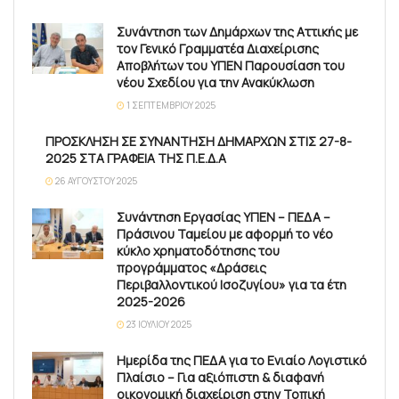
Συνάντηση των Δημάρχων της Αττικής με
τον Γενικό Γραμματέα Διαχείρισης
Αποβλήτων του ΥΠΕΝ Παρουσίαση του
νέου Σχεδίου για την Ανακύκλωση
1 ΣΕΠΤΕΜΒΡΊΟΥ 2025
ΠΡΟΣΚΛΗΣΗ ΣΕ ΣΥΝΑΝΤΗΣΗ ΔΗΜΑΡΧΩΝ ΣΤΙΣ 27-8-
2025 ΣΤΑ ΓΡΑΦΕΙΑ ΤΗΣ Π.Ε.Δ.Α
26 ΑΥΓΟΎΣΤΟΥ 2025
Συνάντηση Εργασίας ΥΠΕΝ – ΠΕΔΑ –
Πράσινου Ταμείου με αφορμή το νέο
κύκλο χρηματοδότησης του
προγράμματος «Δράσεις
Περιβαλλοντικού Ισοζυγίου» για τα έτη
2025-2026
23 ΙΟΥΛΊΟΥ 2025
Ημερίδα της ΠΕΔΑ για το Ενιαίο Λογιστικό
Πλαίσιο – Για αξιόπιστη & διαφανή
οικονομική διαχείριση στην Τοπική