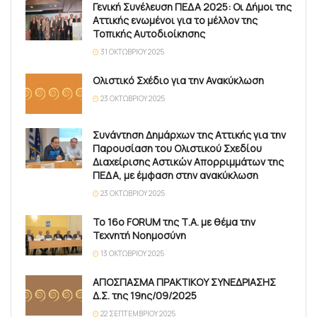
Γενική Συνέλευση ΠΕΔΑ 2025: Οι Δήμοι της
Αττικής ενωμένοι για το μέλλον της
Τοπικής Αυτοδιοίκησης
31 ΟΚΤΩΒΡΊΟΥ 2025
Ολιστικό Σχέδιο για την Ανακύκλωση
23 ΟΚΤΩΒΡΊΟΥ 2025
Συνάντηση Δημάρχων της Αττικής για την
Παρουσίαση του Ολιστικού Σχεδίου
Διαχείρισης Αστικών Απορριμμάτων της
ΠΕΔΑ, με έμφαση στην ανακύκλωση
23 ΟΚΤΩΒΡΊΟΥ 2025
Το 16ο FORUM της Τ.Α. με θέμα την
Τεχνητή Νοημοσύνη
13 ΟΚΤΩΒΡΊΟΥ 2025
ΑΠΟΣΠΑΣΜΑ ΠΡΑΚΤΙΚΟΥ ΣΥΝΕΔΡΙΑΣΗΣ
Δ.Σ. της 19ης/09/2025
22 ΣΕΠΤΕΜΒΡΊΟΥ 2025