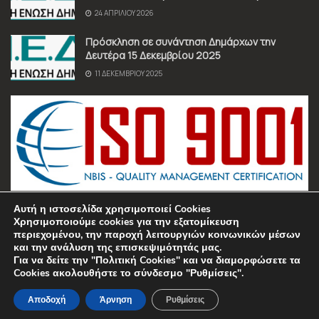
24 ΑΠΡΙΛΊΟΥ 2026
Πρόσκληση σε συνάντηση Δημάρχων την
Δευτέρα 15 Δεκεμβρίου 2025
11 ΔΕΚΕΜΒΡΊΟΥ 2025
Αυτή η ιστοσελίδα χρησιμοποιεί Cookies
Χρησιμοποιούμε cookies για την εξατομίκευση
περιεχομένου, την παροχή λειτουργιών κοινωνικών μέσων
και την ανάλυση της επισκεψιμότητάς μας.
Για να δείτε την "Πολιτική Cookies" και να διαμορφώσετε τα
Όροι χρήσης
Πολιτική Απορρήτου
Επικοινωνία
Cookies ακολουθήστε το σύνδεσμο "Ρυθμίσεις".
© 2025 Π.Ε.Δ.Α. • All Rights Reserved • Manufactured by
Sociality
•
Managed by
REIDDL
Αποδοχή
Άρνηση
Ρυθμίσεις