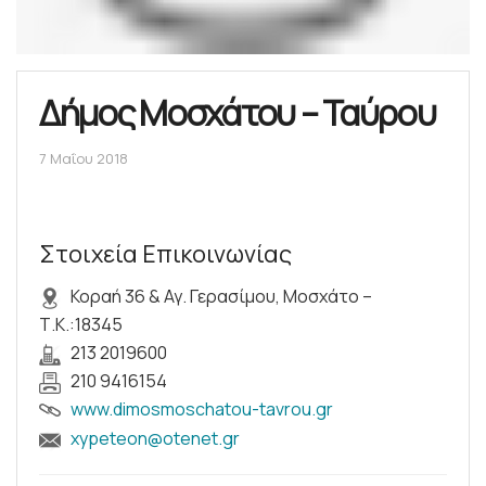
Δήμος Μοσχάτου – Ταύρου
7 Μαΐου 2018
Στοιχεία Επικοινωνίας
Κοραή 36 & Αγ. Γερασίμου, Μοσχάτο –
Τ.Κ.:18345
213 2019600
210 9416154
www.dimosmoschatou-tavrou.gr
xypeteon@otenet.gr