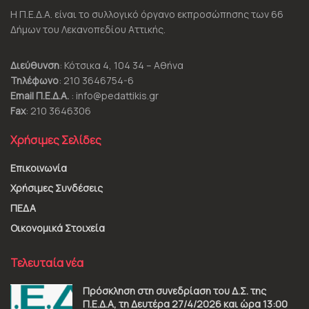
Η Π.Ε.Δ.Α. είναι το συλλογικό όργανο εκπροσώπησης των 66
Δήμων του Λεκανοπεδίου Αττικής.
Διεύθυνση
: Κότσικα 4, 104 34 – Αθήνα
Τηλέφωνο
: 210 3646754-6
Email Π.Ε.Δ.Α.
: info@pedattikis.gr
Fax
: 210 3646306
Χρήσιμες Σελίδες
Επικοινωνία
Χρήσιμες Συνδέσεις
ΠΕΔΑ
Οικονομικά Στοιχεία
Τελευταία νέα
Πρόσκληση στη συνεδρίαση του Δ.Σ. της
Π.Ε.Δ.Α, τη Δευτέρα 27/4/2026 και ώρα 13:00