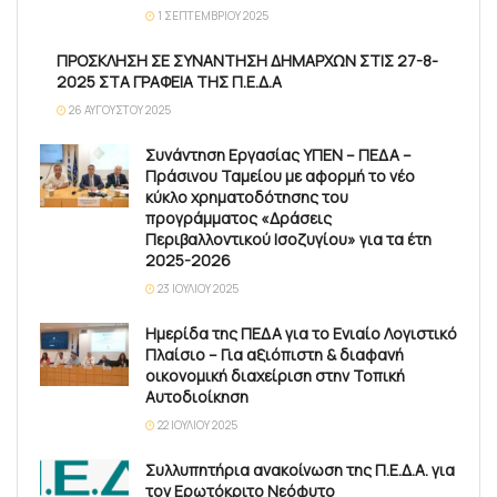
1 ΣΕΠΤΕΜΒΡΊΟΥ 2025
ΠΡΟΣΚΛΗΣΗ ΣΕ ΣΥΝΑΝΤΗΣΗ ΔΗΜΑΡΧΩΝ ΣΤΙΣ 27-8-
2025 ΣΤΑ ΓΡΑΦΕΙΑ ΤΗΣ Π.Ε.Δ.Α
26 ΑΥΓΟΎΣΤΟΥ 2025
Συνάντηση Εργασίας ΥΠΕΝ – ΠΕΔΑ –
Πράσινου Ταμείου με αφορμή το νέο
κύκλο χρηματοδότησης του
προγράμματος «Δράσεις
Περιβαλλοντικού Ισοζυγίου» για τα έτη
2025-2026
23 ΙΟΥΛΊΟΥ 2025
Ημερίδα της ΠΕΔΑ για το Ενιαίο Λογιστικό
Πλαίσιο – Για αξιόπιστη & διαφανή
οικονομική διαχείριση στην Τοπική
Αυτοδιοίκηση
22 ΙΟΥΛΊΟΥ 2025
Συλλυπητήρια ανακοίνωση της Π.Ε.Δ.Α. για
τον Ερωτόκριτο Νεόφυτο