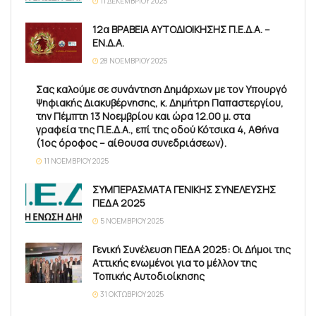
11 ΔΕΚΕΜΒΡΊΟΥ 2025
12α ΒΡΑΒΕΙΑ ΑΥΤΟΔΙΟΙΚΗΣΗΣ Π.Ε.Δ.Α. –
ΕΝ.Δ.Α.
28 ΝΟΕΜΒΡΊΟΥ 2025
Σας καλούμε σε συνάντηση Δημάρχων με τον Υπουργό
Ψηφιακής Διακυβέρνησης, κ. Δημήτρη Παπαστεργίου,
την Πέμπτη 13 Νοεμβρίου και ώρα 12.00 μ. στα
γραφεία της Π.Ε.Δ.Α., επί της οδού Κότσικα 4, Αθήνα
(1ος όροφος – αίθουσα συνεδριάσεων).
11 ΝΟΕΜΒΡΊΟΥ 2025
ΣΥΜΠΕΡΑΣΜΑΤΑ ΓΕΝΙΚΗΣ ΣΥΝΕΛΕΥΣΗΣ
ΠΕΔΑ 2025
5 ΝΟΕΜΒΡΊΟΥ 2025
Γενική Συνέλευση ΠΕΔΑ 2025: Οι Δήμοι της
Αττικής ενωμένοι για το μέλλον της
Τοπικής Αυτοδιοίκησης
31 ΟΚΤΩΒΡΊΟΥ 2025