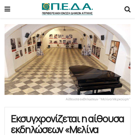
Αίθουσα εκδηλώσεων "Μελίνα Μερκούρη"
Εκσυγχρονίζεται η αίθουσα
εκδηλώσεων «Μελίνα