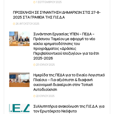
1 ΣΕΠΤΕΜΒΡΊΟΥ 2025
ΠΡΟΣΚΛΗΣΗ ΣΕ ΣΥΝΑΝΤΗΣΗ ΔΗΜΑΡΧΩΝ ΣΤΙΣ 27-8-
2025 ΣΤΑ ΓΡΑΦΕΙΑ ΤΗΣ Π.Ε.Δ.Α
26 ΑΥΓΟΎΣΤΟΥ 2025
Συνάντηση Εργασίας ΥΠΕΝ – ΠΕΔΑ –
Πράσινου Ταμείου με αφορμή το νέο
κύκλο χρηματοδότησης του
προγράμματος «Δράσεις
Περιβαλλοντικού Ισοζυγίου» για τα έτη
2025-2026
23 ΙΟΥΛΊΟΥ 2025
Ημερίδα της ΠΕΔΑ για το Ενιαίο Λογιστικό
Πλαίσιο – Για αξιόπιστη & διαφανή
οικονομική διαχείριση στην Τοπική
Αυτοδιοίκηση
22 ΙΟΥΛΊΟΥ 2025
Συλλυπητήρια ανακοίνωση της Π.Ε.Δ.Α. για
τον Ερωτόκριτο Νεόφυτο