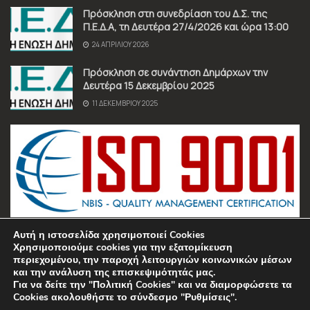
Πρόσκληση στη συνεδρίαση του Δ.Σ. της
Π.Ε.Δ.Α, τη Δευτέρα 27/4/2026 και ώρα 13:00
24 ΑΠΡΙΛΊΟΥ 2026
Πρόσκληση σε συνάντηση Δημάρχων την
Δευτέρα 15 Δεκεμβρίου 2025
11 ΔΕΚΕΜΒΡΊΟΥ 2025
Αυτή η ιστοσελίδα χρησιμοποιεί Cookies
Χρησιμοποιούμε cookies για την εξατομίκευση
περιεχομένου, την παροχή λειτουργιών κοινωνικών μέσων
και την ανάλυση της επισκεψιμότητάς μας.
Για να δείτε την "Πολιτική Cookies" και να διαμορφώσετε τα
Όροι χρήσης
Πολιτική Απορρήτου
Επικοινωνία
Cookies ακολουθήστε το σύνδεσμο "Ρυθμίσεις".
© 2025 Π.Ε.Δ.Α. • All Rights Reserved • Manufactured by
Sociality
•