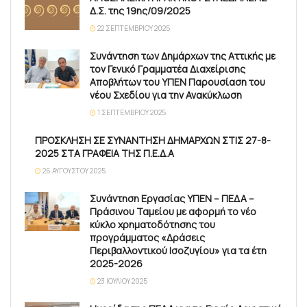
Δ.Σ. της 19ης/09/2025
22 ΣΕΠΤΕΜΒΡΊΟΥ 2025
Συνάντηση των Δημάρχων της Αττικής με
τον Γενικό Γραμματέα Διαχείρισης
Αποβλήτων του ΥΠΕΝ Παρουσίαση του
νέου Σχεδίου για την Ανακύκλωση
1 ΣΕΠΤΕΜΒΡΊΟΥ 2025
ΠΡΟΣΚΛΗΣΗ ΣΕ ΣΥΝΑΝΤΗΣΗ ΔΗΜΑΡΧΩΝ ΣΤΙΣ 27-8-
2025 ΣΤΑ ΓΡΑΦΕΙΑ ΤΗΣ Π.Ε.Δ.Α
26 ΑΥΓΟΎΣΤΟΥ 2025
Συνάντηση Εργασίας ΥΠΕΝ – ΠΕΔΑ –
Πράσινου Ταμείου με αφορμή το νέο
κύκλο χρηματοδότησης του
προγράμματος «Δράσεις
Περιβαλλοντικού Ισοζυγίου» για τα έτη
2025-2026
23 ΙΟΥΛΊΟΥ 2025