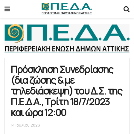
Πρόσκληση Συνεδρίασης
(δια ζώσης & με
τηλεδιάσκεψη) του Δ.Σ. της
Π.Ε.Δ.Α., Τρίτη 18/7/2023
και ώρα 12:00
14 Ιουλίου 2023