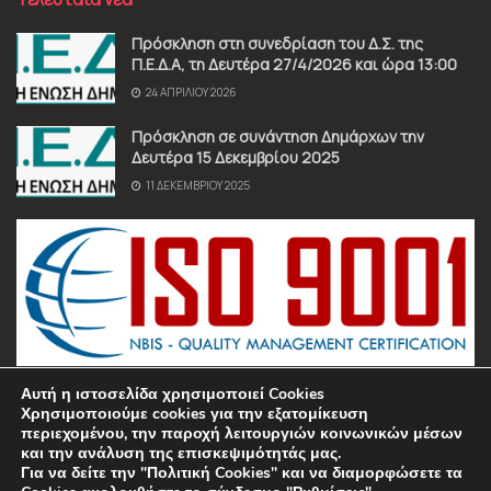
Πρόσκληση στη συνεδρίαση του Δ.Σ. της
Π.Ε.Δ.Α, τη Δευτέρα 27/4/2026 και ώρα 13:00
24 ΑΠΡΙΛΊΟΥ 2026
Πρόσκληση σε συνάντηση Δημάρχων την
Δευτέρα 15 Δεκεμβρίου 2025
11 ΔΕΚΕΜΒΡΊΟΥ 2025
Αυτή η ιστοσελίδα χρησιμοποιεί Cookies
Χρησιμοποιούμε cookies για την εξατομίκευση
περιεχομένου, την παροχή λειτουργιών κοινωνικών μέσων
και την ανάλυση της επισκεψιμότητάς μας.
Για να δείτε την "Πολιτική Cookies" και να διαμορφώσετε τα
Όροι χρήσης
Πολιτική Απορρήτου
Επικοινωνία