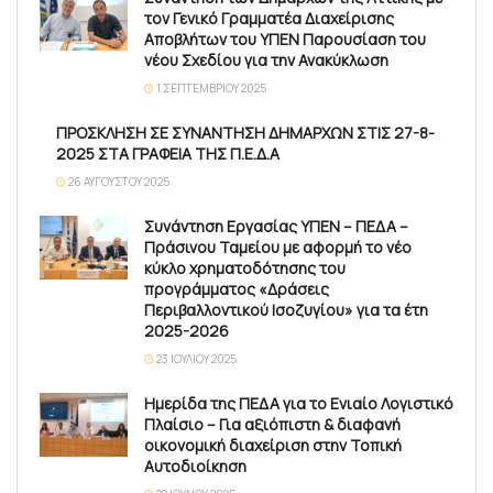
τον Γενικό Γραμματέα Διαχείρισης
Αποβλήτων του ΥΠΕΝ Παρουσίαση του
νέου Σχεδίου για την Ανακύκλωση
1 ΣΕΠΤΕΜΒΡΊΟΥ 2025
ΠΡΟΣΚΛΗΣΗ ΣΕ ΣΥΝΑΝΤΗΣΗ ΔΗΜΑΡΧΩΝ ΣΤΙΣ 27-8-
2025 ΣΤΑ ΓΡΑΦΕΙΑ ΤΗΣ Π.Ε.Δ.Α
26 ΑΥΓΟΎΣΤΟΥ 2025
Συνάντηση Εργασίας ΥΠΕΝ – ΠΕΔΑ –
Πράσινου Ταμείου με αφορμή το νέο
κύκλο χρηματοδότησης του
προγράμματος «Δράσεις
Περιβαλλοντικού Ισοζυγίου» για τα έτη
2025-2026
23 ΙΟΥΛΊΟΥ 2025
Ημερίδα της ΠΕΔΑ για το Ενιαίο Λογιστικό
Πλαίσιο – Για αξιόπιστη & διαφανή
οικονομική διαχείριση στην Τοπική
Αυτοδιοίκηση