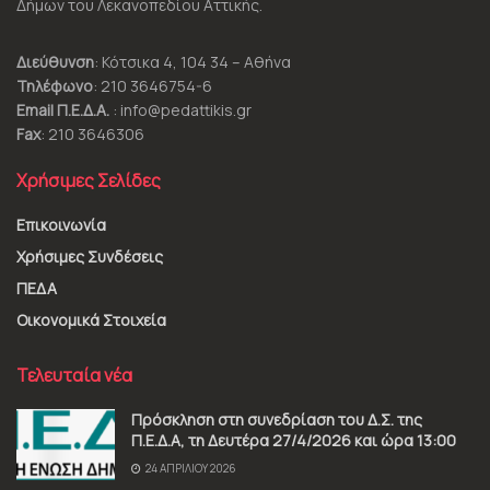
Δήμων του Λεκανοπεδίου Αττικής.
Διεύθυνση
: Κότσικα 4, 104 34 – Αθήνα
Τηλέφωνο
: 210 3646754-6
Email Π.Ε.Δ.Α.
: info@pedattikis.gr
Fax
: 210 3646306
Χρήσιμες Σελίδες
Επικοινωνία
Χρήσιμες Συνδέσεις
ΠΕΔΑ
Οικονομικά Στοιχεία
Τελευταία νέα
Πρόσκληση στη συνεδρίαση του Δ.Σ. της
Π.Ε.Δ.Α, τη Δευτέρα 27/4/2026 και ώρα 13:00
24 ΑΠΡΙΛΊΟΥ 2026