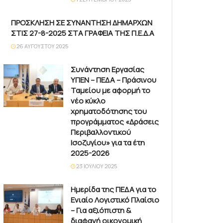
ΠΡΟΣΚΛΗΣΗ ΣΕ ΣΥΝΑΝΤΗΣΗ ΔΗΜΑΡΧΩΝ
ΣΤΙΣ 27-8-2025 ΣΤΑ ΓΡΑΦΕΙΑ ΤΗΣ Π.Ε.Δ.Α
26 ΑΥΓΟΎΣΤΟΥ 2025
Συνάντηση Εργασίας
ΥΠΕΝ – ΠΕΔΑ – Πράσινου
Ταμείου με αφορμή το
νέο κύκλο
χρηματοδότησης του
προγράμματος «Δράσεις
Περιβαλλοντικού
Ισοζυγίου» για τα έτη
2025-2026
23 ΙΟΥΛΊΟΥ 2025
Ημερίδα της ΠΕΔΑ για το
Ενιαίο Λογιστικό Πλαίσιο
– Για αξιόπιστη &
διαφανή οικονομική