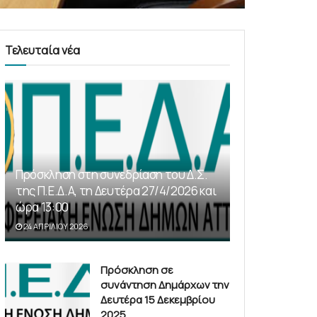
Τελευταία νέα
Πρόσκληση στη συνεδρίαση του Δ.Σ.
της Π.Ε.Δ.Α, τη Δευτέρα 27/4/2026 και
ώρα 13:00
24 ΑΠΡΙΛΊΟΥ 2026
Πρόσκληση σε
συνάντηση Δημάρχων την
Δευτέρα 15 Δεκεμβρίου
2025