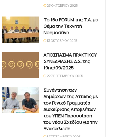
23 ΟΚΤΩΒΡΊΟΥ 2025
Το 16ο FORUM της Τ.Α. με
θέμα την Τεχνητή
Νοημοσύνη
13 ΟΚΤΩΒΡΊΟΥ 2025
ΑΠΟΣΠΑΣΜΑ ΠΡΑΚΤΙΚΟΥ
ΣΥΝΕΔΡΙΑΣΗΣ Δ.Σ. της
19ης/09/2025
22 ΣΕΠΤΕΜΒΡΊΟΥ 2025
Συνάντηση των
Δημάρχων της Αττικής με
τον Γενικό Γραμματέα
Διαχείρισης Αποβλήτων
του ΥΠΕΝ Παρουσίαση
του νέου Σχεδίου για την
Ανακύκλωση
1 ΣΕΠΤΕΜΒΡΊΟΥ 2025