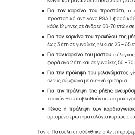
Mayer κοπράνων σε ετήσια βάση για 3 
Για τον καρκίνο του προστάτη
, ο 
προστατικό αντιγόνο PSA 1 φορά κάθ
κάθε 12 μήνες σε άνδρες 60-70 ετών σ
Για τον καρκίνο του τραχήλου της μή
έως 3 έτη σε γυναίκες ηλικίας 25 – 65 
Για τον καρκίνο του μαστού
ο έλεγχος
φορά ανά 2 έτη και σε γυναίκες 50 – 70
Για την πρόληψη του μελανώματος
γί
όλους σύμφωνα με διεθνή κριτήρια.
Για την πρόληψη της ρήξης ανευρύσ
χρονών θα υποβληθούν σε υπερηχογρ
Τέλος η πρόληψη των καρδιαγγειακ
ορισμένα ερωτηματολόγια κυρίως στις 
Τον κ. Πατούλη υποδέχθηκε ο Αντιπεριφερ