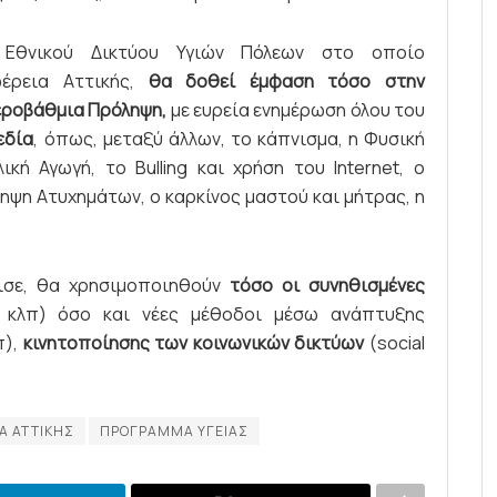
 Εθνικού Δικτύου Υγιών Πόλεων στο οποίο
φέρεια Αττικής,
θα δοθεί έμφαση τόσο στην
εροβάθμια Πρόληψη,
με ευρεία ενημέρωση όλου του
εδία
, όπως, μεταξύ άλλων, το κάπνισμα, η Φυσική
κή Αγωγή, το Bulling και χρήση του Internet, ο
ληψη Ατυχημάτων, ο καρκίνος μαστού και μήτρας, η
νισε, θα χρησιμοποιηθούν
τόσο οι συνηθισμένες
 κλπ) όσο και νέες μέθοδοι μέσω ανάπτυξης
π),
κινητοποίησης των κοινωνικών δικτύων
(social
Α ΑΤΤΙΚΗΣ
ΠΡΟΓΡΑΜΜΑ ΥΓΕΙΑΣ