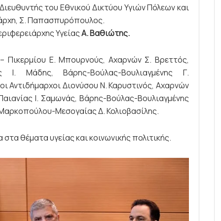
ιευθυντής του Εθνικού Δικτύου Υγιών Πόλεων και
άρχη, Σ. Παπασπυρόπουλος.
εριφερειάρχης Υγείας
Α. Βαθιώτης.
– Πικερμίου Ε. Μπουρνούς, Αχαρνών Σ. Βρεττός,
 Ι. Μάδης, Βάρης-Βούλας-Βουλιαγμένης Γ.
 οι Αντιδήμαρχοι Διονύσου Ν. Καρυστινός, Αχαρνών
, Παιανίας Ι. Σαμωνάς, Βάρης-Βούλας-Βουλιαγμένης
 Μαρκοπούλου-Μεσογαίας Δ. Κολιοβασίλης.
 στα θέματα υγείας και κοινωνικής πολιτικής.