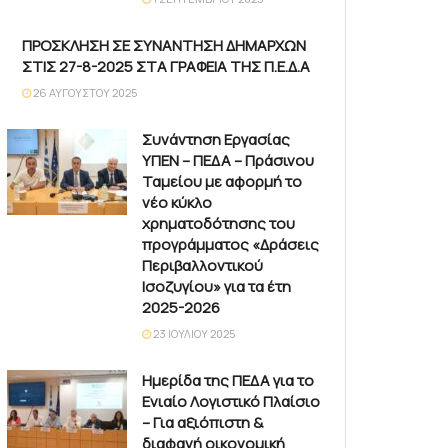
ΠΡΟΣΚΛΗΣΗ ΣΕ ΣΥΝΑΝΤΗΣΗ ΔΗΜΑΡΧΩΝ
ΣΤΙΣ 27-8-2025 ΣΤΑ ΓΡΑΦΕΙΑ ΤΗΣ Π.Ε.Δ.Α
26 ΑΥΓΟΎΣΤΟΥ 2025
Συνάντηση Εργασίας
ΥΠΕΝ – ΠΕΔΑ – Πράσινου
Ταμείου με αφορμή το
νέο κύκλο
χρηματοδότησης του
προγράμματος «Δράσεις
Περιβαλλοντικού
Ισοζυγίου» για τα έτη
2025-2026
23 ΙΟΥΛΊΟΥ 2025
Ημερίδα της ΠΕΔΑ για το
Ενιαίο Λογιστικό Πλαίσιο
– Για αξιόπιστη &
διαφανή οικονομική