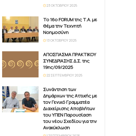
23 ΟΚΤΩΒΡΊΟΥ 2025
Το 16ο FORUM της Τ.Α. με
θέμα την Τεχνητή
Νοημοσύνη
13 ΟΚΤΩΒΡΊΟΥ 2025
ΑΠΟΣΠΑΣΜΑ ΠΡΑΚΤΙΚΟΥ
ΣΥΝΕΔΡΙΑΣΗΣ Δ.Σ. της
19ης/09/2025
22 ΣΕΠΤΕΜΒΡΊΟΥ 2025
Συνάντηση των
Δημάρχων της Αττικής με
τον Γενικό Γραμματέα
Διαχείρισης Αποβλήτων
του ΥΠΕΝ Παρουσίαση
του νέου Σχεδίου για την
Ανακύκλωση
1 ΣΕΠΤΕΜΒΡΊΟΥ 2025