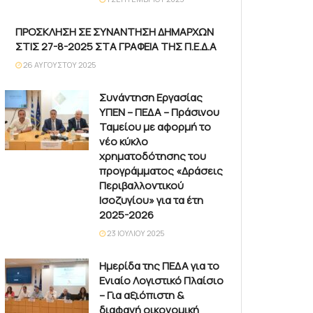
ΠΡΟΣΚΛΗΣΗ ΣΕ ΣΥΝΑΝΤΗΣΗ ΔΗΜΑΡΧΩΝ
ΣΤΙΣ 27-8-2025 ΣΤΑ ΓΡΑΦΕΙΑ ΤΗΣ Π.Ε.Δ.Α
26 ΑΥΓΟΎΣΤΟΥ 2025
Συνάντηση Εργασίας
ΥΠΕΝ – ΠΕΔΑ – Πράσινου
Ταμείου με αφορμή το
νέο κύκλο
χρηματοδότησης του
προγράμματος «Δράσεις
Περιβαλλοντικού
Ισοζυγίου» για τα έτη
2025-2026
23 ΙΟΥΛΊΟΥ 2025
Ημερίδα της ΠΕΔΑ για το
Ενιαίο Λογιστικό Πλαίσιο
– Για αξιόπιστη &
διαφανή οικονομική