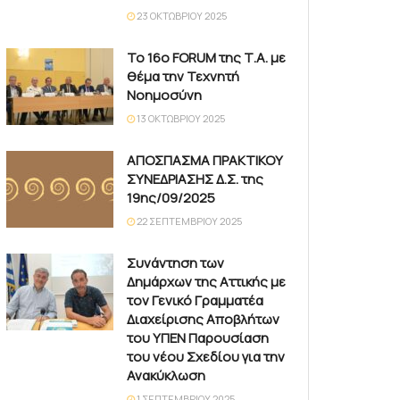
23 ΟΚΤΩΒΡΊΟΥ 2025
Το 16ο FORUM της Τ.Α. με
θέμα την Τεχνητή
Νοημοσύνη
13 ΟΚΤΩΒΡΊΟΥ 2025
ΑΠΟΣΠΑΣΜΑ ΠΡΑΚΤΙΚΟΥ
ΣΥΝΕΔΡΙΑΣΗΣ Δ.Σ. της
19ης/09/2025
22 ΣΕΠΤΕΜΒΡΊΟΥ 2025
Συνάντηση των
Δημάρχων της Αττικής με
τον Γενικό Γραμματέα
Διαχείρισης Αποβλήτων
του ΥΠΕΝ Παρουσίαση
του νέου Σχεδίου για την
Ανακύκλωση
1 ΣΕΠΤΕΜΒΡΊΟΥ 2025