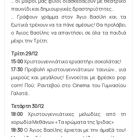
… οι μικροί μας φίλοι διασκεδάζουν με θεατρικό
παιχνίδι και δημιουργικές δραστηριότητες…
… Γράφουν γράμμα στον Άγιο Βασίλη και τα
ξωτικά τρέχουν να τα πάνε αμέσως! Θα προλάβει
ο Άγιος Βασίλης να απαντήσει σε όλα τα παιδιά
μέχρι την Τρίτη;
Τρίτη 29/12
15:00
Χριστουγεννιάτικο εργαστήρι σοκολάτας!
17:30
Προβολή χριστουγεννιάτικων ταινιών… για
μικρούς και μεγάλους! Εννοείται με φρέσκο pop
corn! Πού; Ραντεβού στο Cinema του Γυμνασίου
Γαλατά..
Τετάρτη 30/12
18:00
Χριστουγεννιάτικες μελωδίες από τη
χορωδία Μεθάνων «Τα χρώματα της Ίριδας»
18:30
Ο Άγιος Βασίλης έρχεται με την άμαξά του!