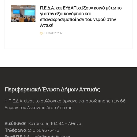
Π.Ε.Δ.Α. και ΕΥΔΑΠ χτίζουν κοινό μέτωπο
για την εξοικονόμηση και
επαναχρησιμοποίηση του νερού στην
Αττική
4 ΙΟΥΛΊΟΥ 2025
Περιφερειακή Ένωση Δήμων Αττικής
Η Π.Ε.Δ.Α. είναι το συλλογικό όργανο εκπροσώπησης των 66
Δήμων του Λεκανοπεδίου Αττικής.
Διεύθυνση
: Κότσικα 4, 104 34 – Αθήνα
Τηλέφωνο
: 210 3646754-6
Email Π.Ε.Δ.Α.
: info@pedattikis.gr