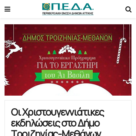
Οι Χριστουγεννιάτικες
εκδηλώσεις στο Δήμο
Τροιζηνίας-Μεθάνων