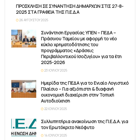
ΠΡΟΣΚΛΗΣΗ ΣΕ ΣΥΝΑΝΤΗΣΗ ΔΗΜΑΡΧΩΝ ΣΤΙΣ 27-8-
2025 ΣΤΑ ΓΡΑΦΕΙΑ ΤΗΣ Π.Ε.Δ.Α
26 ΑΥΓΟΎΣΤΟΥ 2025
Συνάντηση Εργασίας ΥΠΕΝ – ΠΕΔΑ –
Πράσινου Ταμείου με αφορμή το νέο
κύκλο χρηματοδότησης του
προγράμματος «Δράσεις
Περιβαλλοντικού Ισοζυγίου» για τα έτη
2025-2026
23 ΙΟΥΛΊΟΥ 2025
Ημερίδα της ΠΕΔΑ για το Ενιαίο Λογιστικό
Πλαίσιο – Για αξιόπιστη & διαφανή
οικονομική διαχείριση στην Τοπική
Αυτοδιοίκηση
22 ΙΟΥΛΊΟΥ 2025
Συλλυπητήρια ανακοίνωση της Π.Ε.Δ.Α. για
τον Ερωτόκριτο Νεόφυτο
14 ΙΟΥΛΊΟΥ 2025