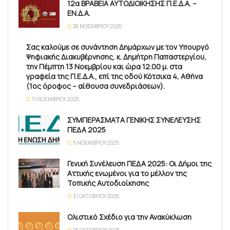
12α ΒΡΑΒΕΙΑ ΑΥΤΟΔΙΟΙΚΗΣΗΣ Π.Ε.Δ.Α. –
ΕΝ.Δ.Α.
28 ΝΟΕΜΒΡΊΟΥ 2025
Σας καλούμε σε συνάντηση Δημάρχων με τον Υπουργό
Ψηφιακής Διακυβέρνησης, κ. Δημήτρη Παπαστεργίου,
την Πέμπτη 13 Νοεμβρίου και ώρα 12.00 μ. στα
γραφεία της Π.Ε.Δ.Α., επί της οδού Κότσικα 4, Αθήνα
(1ος όροφος – αίθουσα συνεδριάσεων).
11 ΝΟΕΜΒΡΊΟΥ 2025
ΣΥΜΠΕΡΑΣΜΑΤΑ ΓΕΝΙΚΗΣ ΣΥΝΕΛΕΥΣΗΣ
ΠΕΔΑ 2025
5 ΝΟΕΜΒΡΊΟΥ 2025
Γενική Συνέλευση ΠΕΔΑ 2025: Οι Δήμοι της
Αττικής ενωμένοι για το μέλλον της
Τοπικής Αυτοδιοίκησης
31 ΟΚΤΩΒΡΊΟΥ 2025
Ολιστικό Σχέδιο για την Ανακύκλωση
23 ΟΚΤΩΒΡΊΟΥ 2025