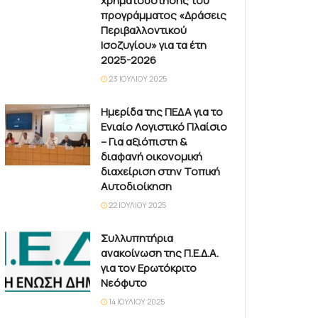
χρηματοδότησης του
προγράμματος «Δράσεις
Περιβαλλοντικού
Ισοζυγίου» για τα έτη
2025-2026
23 ΙΟΥΛΊΟΥ 2025
Ημερίδα της ΠΕΔΑ για το
Ενιαίο Λογιστικό Πλαίσιο
– Για αξιόπιστη &
διαφανή οικονομική
διαχείριση στην Τοπική
Αυτοδιοίκηση
22 ΙΟΥΛΊΟΥ 2025
Συλλυπητήρια
ανακοίνωση της Π.Ε.Δ.Α.
για τον Ερωτόκριτο
Νεόφυτο
14 ΙΟΥΛΊΟΥ 2025