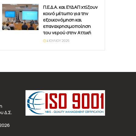
Π.Ε.Δ.Α. και ΕΥΔΑΠ χτίζουν
κοινό μέτωπο για την
εξοικονόμηση και
επαναχρησιμοποίηση
του νερού στην Αττική
4 ΙΟΥΛΊΟΥ 2025
η
υ Δ.Σ.
2026