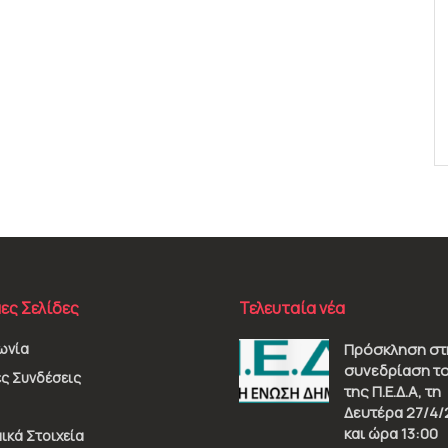
ες Σελίδες
Τελευταία νέα
ωνία
Πρόσκληση στ
συνεδρίαση το
ς Συνδέσεις
της Π.Ε.Δ.Α, τη
Δευτέρα 27/4/
και ώρα 13:00
ικά Στοιχεία