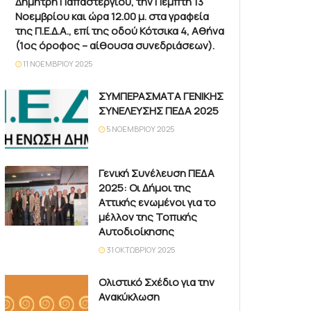
Δημήτρη Παπαστεργίου, την Πέμπτη 13
Νοεμβρίου και ώρα 12.00 μ. στα γραφεία
της Π.Ε.Δ.Α., επί της οδού Κότσικα 4, Αθήνα
(1ος όροφος – αίθουσα συνεδριάσεων).
11 ΝΟΕΜΒΡΊΟΥ 2025
ΣΥΜΠΕΡΑΣΜΑΤΑ ΓΕΝΙΚΗΣ
ΣΥΝΕΛΕΥΣΗΣ ΠΕΔΑ 2025
5 ΝΟΕΜΒΡΊΟΥ 2025
Γενική Συνέλευση ΠΕΔΑ
2025: Οι Δήμοι της
Αττικής ενωμένοι για το
μέλλον της Τοπικής
Αυτοδιοίκησης
31 ΟΚΤΩΒΡΊΟΥ 2025
Ολιστικό Σχέδιο για την
Ανακύκλωση