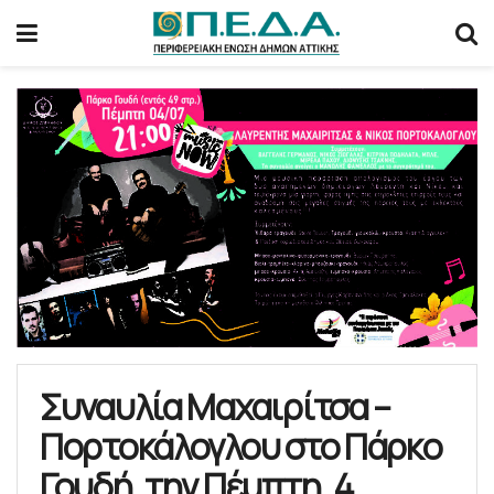
Συναυλία Μαχαιρίτσα –
Πορτοκάλογλου στο Πάρκο
Γουδή, την Πέμπτη, 4