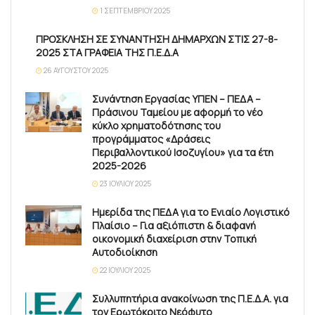
1 ΣΕΠΤΕΜΒΡΊΟΥ 2025
ΠΡΟΣΚΛΗΣΗ ΣΕ ΣΥΝΑΝΤΗΣΗ ΔΗΜΑΡΧΩΝ ΣΤΙΣ 27-8-
2025 ΣΤΑ ΓΡΑΦΕΙΑ ΤΗΣ Π.Ε.Δ.Α
26 ΑΥΓΟΎΣΤΟΥ 2025
Συνάντηση Εργασίας ΥΠΕΝ – ΠΕΔΑ –
Πράσινου Ταμείου με αφορμή το νέο
κύκλο χρηματοδότησης του
προγράμματος «Δράσεις
Περιβαλλοντικού Ισοζυγίου» για τα έτη
2025-2026
23 ΙΟΥΛΊΟΥ 2025
Ημερίδα της ΠΕΔΑ για το Ενιαίο Λογιστικό
Πλαίσιο – Για αξιόπιστη & διαφανή
οικονομική διαχείριση στην Τοπική
Αυτοδιοίκηση
22 ΙΟΥΛΊΟΥ 2025
Συλλυπητήρια ανακοίνωση της Π.Ε.Δ.Α. για
τον Ερωτόκριτο Νεόφυτο