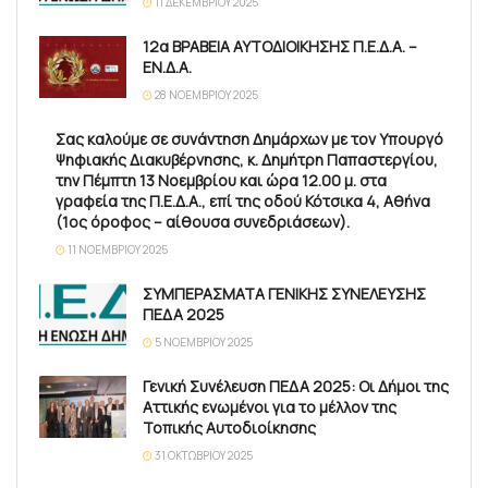
11 ΔΕΚΕΜΒΡΊΟΥ 2025
12α ΒΡΑΒΕΙΑ ΑΥΤΟΔΙΟΙΚΗΣΗΣ Π.Ε.Δ.Α. –
ΕΝ.Δ.Α.
28 ΝΟΕΜΒΡΊΟΥ 2025
Σας καλούμε σε συνάντηση Δημάρχων με τον Υπουργό
Ψηφιακής Διακυβέρνησης, κ. Δημήτρη Παπαστεργίου,
την Πέμπτη 13 Νοεμβρίου και ώρα 12.00 μ. στα
γραφεία της Π.Ε.Δ.Α., επί της οδού Κότσικα 4, Αθήνα
(1ος όροφος – αίθουσα συνεδριάσεων).
11 ΝΟΕΜΒΡΊΟΥ 2025
ΣΥΜΠΕΡΑΣΜΑΤΑ ΓΕΝΙΚΗΣ ΣΥΝΕΛΕΥΣΗΣ
ΠΕΔΑ 2025
5 ΝΟΕΜΒΡΊΟΥ 2025
Γενική Συνέλευση ΠΕΔΑ 2025: Οι Δήμοι της
Αττικής ενωμένοι για το μέλλον της
Τοπικής Αυτοδιοίκησης
31 ΟΚΤΩΒΡΊΟΥ 2025