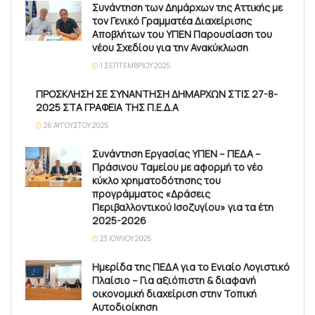
Συνάντηση των Δημάρχων της Αττικής με
τον Γενικό Γραμματέα Διαχείρισης
Αποβλήτων του ΥΠΕΝ Παρουσίαση του
νέου Σχεδίου για την Ανακύκλωση
1 ΣΕΠΤΕΜΒΡΊΟΥ 2025
ΠΡΟΣΚΛΗΣΗ ΣΕ ΣΥΝΑΝΤΗΣΗ ΔΗΜΑΡΧΩΝ ΣΤΙΣ 27-8-
2025 ΣΤΑ ΓΡΑΦΕΙΑ ΤΗΣ Π.Ε.Δ.Α
26 ΑΥΓΟΎΣΤΟΥ 2025
Συνάντηση Εργασίας ΥΠΕΝ – ΠΕΔΑ –
Πράσινου Ταμείου με αφορμή το νέο
κύκλο χρηματοδότησης του
προγράμματος «Δράσεις
Περιβαλλοντικού Ισοζυγίου» για τα έτη
2025-2026
23 ΙΟΥΛΊΟΥ 2025
Ημερίδα της ΠΕΔΑ για το Ενιαίο Λογιστικό
Πλαίσιο – Για αξιόπιστη & διαφανή
οικονομική διαχείριση στην Τοπική
Αυτοδιοίκηση