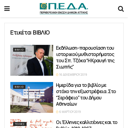
Ετικέτα:
ΒΙΒΛΙΟ
Eκδήλωση-παρουσίαση του
ΒΙΒΛΊΟ
ιστορικού μυθιστορήματος
του Σπ. Τζόκα “Η Κραυγή της
Σιωπής”
16 ΔΕΚΕΜΒΡΊΟΥ 2019
Ημερίδα για το βιβλίο με
ΒΙΒΛΊΟ
στόχο την εξωστρέφεια. Στο
“Σεράφειο” του Δήμου
Αθηναίων
6 ΜΑΡΤΊΟΥ 2019
Οι Έλληνες καλλιτέχνες και το
ΤΈΧΝΕΣ