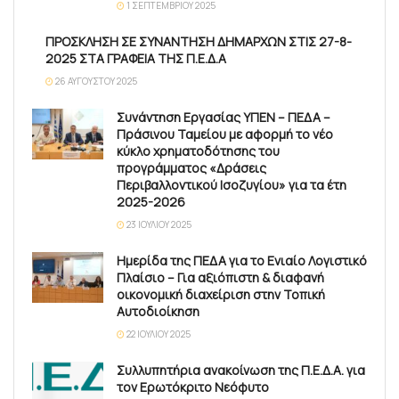
1 ΣΕΠΤΕΜΒΡΊΟΥ 2025
ΠΡΟΣΚΛΗΣΗ ΣΕ ΣΥΝΑΝΤΗΣΗ ΔΗΜΑΡΧΩΝ ΣΤΙΣ 27-8-
2025 ΣΤΑ ΓΡΑΦΕΙΑ ΤΗΣ Π.Ε.Δ.Α
26 ΑΥΓΟΎΣΤΟΥ 2025
Συνάντηση Εργασίας ΥΠΕΝ – ΠΕΔΑ –
Πράσινου Ταμείου με αφορμή το νέο
κύκλο χρηματοδότησης του
προγράμματος «Δράσεις
Περιβαλλοντικού Ισοζυγίου» για τα έτη
2025-2026
23 ΙΟΥΛΊΟΥ 2025
Ημερίδα της ΠΕΔΑ για το Ενιαίο Λογιστικό
Πλαίσιο – Για αξιόπιστη & διαφανή
οικονομική διαχείριση στην Τοπική
Αυτοδιοίκηση
22 ΙΟΥΛΊΟΥ 2025
Συλλυπητήρια ανακοίνωση της Π.Ε.Δ.Α. για
τον Ερωτόκριτο Νεόφυτο