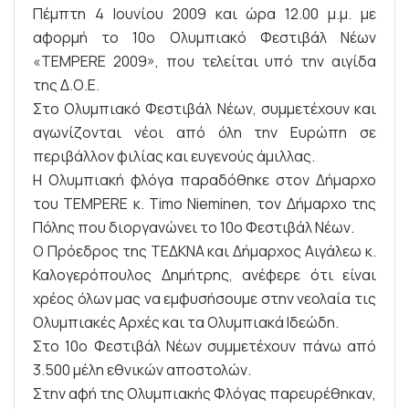
Πέμπτη 4 Ιουνίου 2009 και ώρα 12.00 μ.μ. με
αφορμή το 10ο Ολυμπιακό Φεστιβάλ Νέων
«ΤEMPERE 2009», που τελείται υπό την αιγίδα
της Δ.Ο.Ε.
Στο Ολυμπιακό Φεστιβάλ Νέων, συμμετέχουν και
αγωνίζονται νέοι από όλη την Ευρώπη σε
περιβάλλον φιλίας και ευγενούς άμιλλας.
Η Ολυμπιακή φλόγα παραδόθηκε στον Δήμαρχο
του TEMPERE κ. Timo Nieminen, τον Δήμαρχο της
Πόλης που διοργανώνει το 10ο Φεστιβάλ Νέων.
Ο Πρόεδρος της ΤΕΔΚΝΑ και Δήμαρχος Αιγάλεω κ.
Καλογερόπουλος Δημήτρης, ανέφερε ότι είναι
χρέος όλων μας να εμφυσήσουμε στην νεολαία τις
Ολυμπιακές Αρχές και τα Ολυμπιακά Ιδεώδη.
Στο 10ο Φεστιβάλ Νέων συμμετέχουν πάνω από
3.500 μέλη εθνικών αποστολών.
Στην αφή της Ολυμπιακής Φλόγας παρευρέθηκαν,