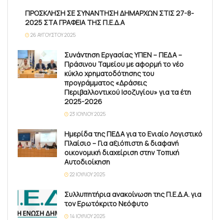
ΠΡΟΣΚΛΗΣΗ ΣΕ ΣΥΝΑΝΤΗΣΗ ΔΗΜΑΡΧΩΝ ΣΤΙΣ 27-8-
2025 ΣΤΑ ΓΡΑΦΕΙΑ ΤΗΣ Π.Ε.Δ.Α
26 ΑΥΓΟΎΣΤΟΥ 2025
Συνάντηση Εργασίας ΥΠΕΝ – ΠΕΔΑ –
Πράσινου Ταμείου με αφορμή το νέο
κύκλο χρηματοδότησης του
προγράμματος «Δράσεις
Περιβαλλοντικού Ισοζυγίου» για τα έτη
2025-2026
23 ΙΟΥΛΊΟΥ 2025
Ημερίδα της ΠΕΔΑ για το Ενιαίο Λογιστικό
Πλαίσιο – Για αξιόπιστη & διαφανή
οικονομική διαχείριση στην Τοπική
Αυτοδιοίκηση
22 ΙΟΥΛΊΟΥ 2025
Συλλυπητήρια ανακοίνωση της Π.Ε.Δ.Α. για
τον Ερωτόκριτο Νεόφυτο
14 ΙΟΥΛΊΟΥ 2025