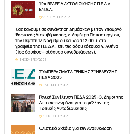
12α ΒΡΑΒΕΙΑ ΑΥΤΟΔΙΟΙΚΗΣΗΣ Π.Ε.Δ.Α. –
ΕΝ.Δ.Α.
28 ΝΟΕΜΒΡΊΟΥ 2025
Σας καλούμε σε συνάντηση Δημάρχων με τον Υπουργό
Ψηφιακής Διακυβέρνησης, κ. Δημήτρη Παπαστεργίου,
την Πέμπτη 13 Νοεμβρίου και ώρα 12.00 μ. στα
γραφεία της Π.Ε.Δ.Α., επί της οδού Κότσικα 4, Αθήνα
(1ος όροφος – αίθουσα συνεδριάσεων).
11 ΝΟΕΜΒΡΊΟΥ 2025
ΣΥΜΠΕΡΑΣΜΑΤΑ ΓΕΝΙΚΗΣ ΣΥΝΕΛΕΥΣΗΣ
ΠΕΔΑ 2025
5 ΝΟΕΜΒΡΊΟΥ 2025
Γενική Συνέλευση ΠΕΔΑ 2025: Οι Δήμοι της
Αττικής ενωμένοι για το μέλλον της
Τοπικής Αυτοδιοίκησης
31 ΟΚΤΩΒΡΊΟΥ 2025
Ολιστικό Σχέδιο για την Ανακύκλωση