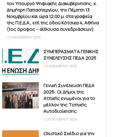
τον Υπουργό Ψηφιακής Διακυβέρνησης, κ.
Δημήτρη Παπαστεργίου, την Πέμπτη 13
Νοεμβρίου και ώρα 12.00 μ. στα γραφεία
της Π.Ε.Δ.Α., επί της οδού Κότσικα 4, Αθήνα
(1ος όροφος – αίθουσα συνεδριάσεων).
11 ΝΟΕΜΒΡΊΟΥ 2025
ΣΥΜΠΕΡΑΣΜΑΤΑ ΓΕΝΙΚΗΣ
ΣΥΝΕΛΕΥΣΗΣ ΠΕΔΑ 2025
5 ΝΟΕΜΒΡΊΟΥ 2025
Γενική Συνέλευση ΠΕΔΑ
2025: Οι Δήμοι της
Αττικής ενωμένοι για το
μέλλον της Τοπικής
Αυτοδιοίκησης
31 ΟΚΤΩΒΡΊΟΥ 2025
Ολιστικό Σχέδιο για την