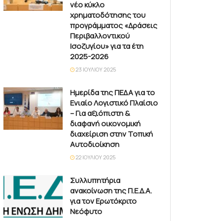
νέο κύκλο
χρηματοδότησης του
προγράμματος «Δράσεις
Περιβαλλοντικού
Ισοζυγίου» για τα έτη
2025-2026
23 ΙΟΥΛΊΟΥ 2025
Ημερίδα της ΠΕΔΑ για το
Ενιαίο Λογιστικό Πλαίσιο
– Για αξιόπιστη &
διαφανή οικονομική
διαχείριση στην Τοπική
Αυτοδιοίκηση
22 ΙΟΥΛΊΟΥ 2025
Συλλυπητήρια
ανακοίνωση της Π.Ε.Δ.Α.
για τον Ερωτόκριτο
Νεόφυτο