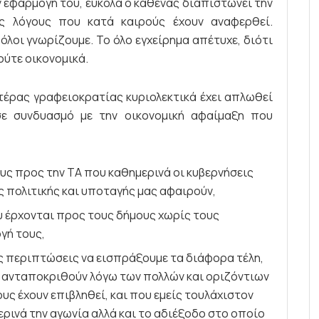
ν εφαρμογή του, εύκολα ο καθένας διαπιστώνει την
ς λόγους που κατά καιρούς έχουν αναφερθεί.
λοι γνωρίζουμε. Το όλο εγχείρημα απέτυχε, διότι
ούτε οικονομικά.
τέρας γραφειοκρατίας κυριολεκτικά έχει απλωθεί
σε συνδυασμό με την οικονομική αφαίμαξη που
ς προς την ΤΑ που καθημερινά οι κυβερνήσεις
ς πολιτικής και υποταγής μας αφαιρούν,
υ έρχονται προς τους δήμους χωρίς τους
γή τους,
ές περιπτώσεις να εισπράξουμε τα διάφορα τέλη,
να ανταποκριθούν λόγω των πολλών και οριζόντιων
ς έχουν επιβληθεί, και που εμείς τουλάχιστον
ρινά την αγωνία αλλά και το αδιέξοδο στο οποίο