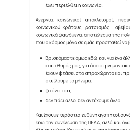
έχει περιέλθει η κοινωνία.
Ανεργία, κοινωνικοί αποκλεισμοί, πε
κοινωνικού κράτους, ρατσισμός , αβεβα
κοινωνικά φαινόμενα, αποτέλεσμα της πολ
που ο κόσμος μόνο σε εμάς προσπαθεί να 
Βρισκόμαστε όμως εδώ και για ένα άλλ
και ο θυμός μας, για όσα οι μνημονιακ
έχουν φτάσει στο απροχώρητο και πρέ
στείλουμε το μήνυμα,
φτάνει πια,
δεν πάει άλλο, δεν αντέχουμε άλλο
Και έχουμε τεράστια ευθύνη αγαπητοί συνά
εδώ την συνέλευση της ΠΕΔΑ, αλλά και όλ
όλη την χώρα. Και κυρίως τι απόφαση και