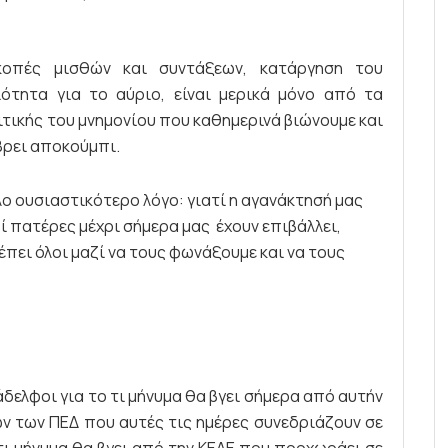
ρικοπές μισθών και συντάξεων, κατάργηση του
ιότητα για το αύριο, είναι μερικά μόνο από τα
ιτικής του μνημονίου που καθημερινά βιώνουμε και
βρει αποκούμπι.
ο ουσιαστικότερο λόγο: γιατί η αγανάκτησή μας
οί πατέρες μέχρι σήμερα μας έχουν επιβάλλει,
πει όλοι μαζί να τους φωνάξουμε και να τους
δελφοι για το τι μήνυμα θα βγει σήμερα από αυτήν
ων των ΠΕΔ που αυτές τις ημέρες συνεδριάζουν σε
 τι μήνυμα θα βγει από την ΚΕΔΕ που προχωράει σε