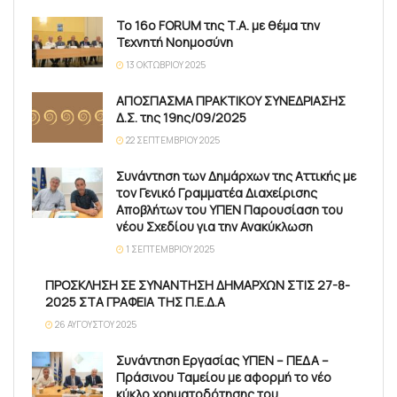
Το 16ο FORUM της Τ.Α. με θέμα την
Τεχνητή Νοημοσύνη
13 ΟΚΤΩΒΡΊΟΥ 2025
ΑΠΟΣΠΑΣΜΑ ΠΡΑΚΤΙΚΟΥ ΣΥΝΕΔΡΙΑΣΗΣ
Δ.Σ. της 19ης/09/2025
22 ΣΕΠΤΕΜΒΡΊΟΥ 2025
Συνάντηση των Δημάρχων της Αττικής με
τον Γενικό Γραμματέα Διαχείρισης
Αποβλήτων του ΥΠΕΝ Παρουσίαση του
νέου Σχεδίου για την Ανακύκλωση
1 ΣΕΠΤΕΜΒΡΊΟΥ 2025
ΠΡΟΣΚΛΗΣΗ ΣΕ ΣΥΝΑΝΤΗΣΗ ΔΗΜΑΡΧΩΝ ΣΤΙΣ 27-8-
2025 ΣΤΑ ΓΡΑΦΕΙΑ ΤΗΣ Π.Ε.Δ.Α
26 ΑΥΓΟΎΣΤΟΥ 2025
Συνάντηση Εργασίας ΥΠΕΝ – ΠΕΔΑ –
Πράσινου Ταμείου με αφορμή το νέο
κύκλο χρηματοδότησης του