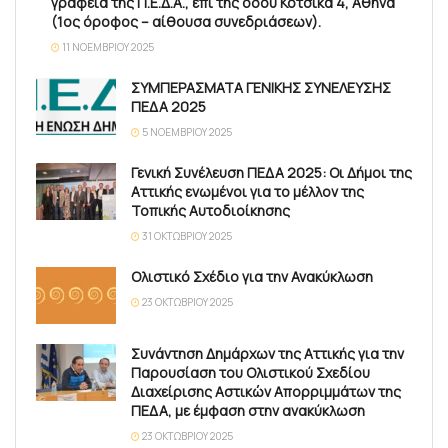
γραφεία της Π.Ε.Δ.Α., επί της οδού Κότσικα 4, Αθήνα
(1ος όροφος – αίθουσα συνεδριάσεων).
11 ΝΟΕΜΒΡΊΟΥ 2025
ΣΥΜΠΕΡΑΣΜΑΤΑ ΓΕΝΙΚΗΣ ΣΥΝΕΛΕΥΣΗΣ
ΠΕΔΑ 2025
5 ΝΟΕΜΒΡΊΟΥ 2025
Γενική Συνέλευση ΠΕΔΑ 2025: Οι Δήμοι της
Αττικής ενωμένοι για το μέλλον της
Τοπικής Αυτοδιοίκησης
31 ΟΚΤΩΒΡΊΟΥ 2025
Ολιστικό Σχέδιο για την Ανακύκλωση
23 ΟΚΤΩΒΡΊΟΥ 2025
Συνάντηση Δημάρχων της Αττικής για την
Παρουσίαση του Ολιστικού Σχεδίου
Διαχείρισης Αστικών Απορριμμάτων της
ΠΕΔΑ, με έμφαση στην ανακύκλωση
23 ΟΚΤΩΒΡΊΟΥ 2025