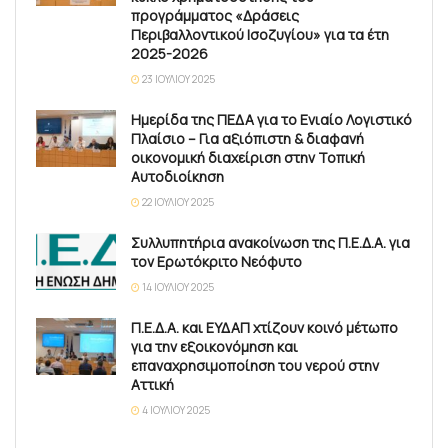
προγράμματος «Δράσεις
Περιβαλλοντικού Ισοζυγίου» για τα έτη
2025-2026
23 ΙΟΥΛΊΟΥ 2025
Ημερίδα της ΠΕΔΑ για το Ενιαίο Λογιστικό
Πλαίσιο – Για αξιόπιστη & διαφανή
οικονομική διαχείριση στην Τοπική
Αυτοδιοίκηση
22 ΙΟΥΛΊΟΥ 2025
Συλλυπητήρια ανακοίνωση της Π.Ε.Δ.Α. για
τον Ερωτόκριτο Νεόφυτο
14 ΙΟΥΛΊΟΥ 2025
Π.Ε.Δ.Α. και ΕΥΔΑΠ χτίζουν κοινό μέτωπο
για την εξοικονόμηση και
επαναχρησιμοποίηση του νερού στην
Αττική
4 ΙΟΥΛΊΟΥ 2025