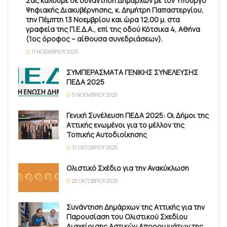
Σας καλούμε σε συνάντηση Δημάρχων με τον Υπουργό
Ψηφιακής Διακυβέρνησης, κ. Δημήτρη Παπαστεργίου,
την Πέμπτη 13 Νοεμβρίου και ώρα 12.00 μ. στα
γραφεία της Π.Ε.Δ.Α., επί της οδού Κότσικα 4, Αθήνα
(1ος όροφος – αίθουσα συνεδριάσεων).
11 ΝΟΕΜΒΡΊΟΥ 2025
ΣΥΜΠΕΡΑΣΜΑΤΑ ΓΕΝΙΚΗΣ ΣΥΝΕΛΕΥΣΗΣ
ΠΕΔΑ 2025
5 ΝΟΕΜΒΡΊΟΥ 2025
Γενική Συνέλευση ΠΕΔΑ 2025: Οι Δήμοι της
Αττικής ενωμένοι για το μέλλον της
Τοπικής Αυτοδιοίκησης
31 ΟΚΤΩΒΡΊΟΥ 2025
Ολιστικό Σχέδιο για την Ανακύκλωση
23 ΟΚΤΩΒΡΊΟΥ 2025
Συνάντηση Δημάρχων της Αττικής για την
Παρουσίαση του Ολιστικού Σχεδίου
Διαχείρισης Αστικών Απορριμμάτων της