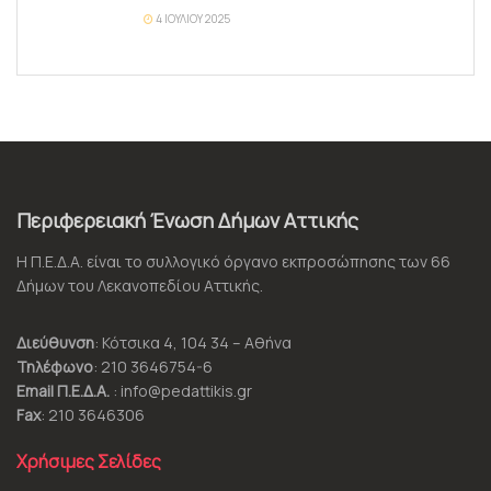
4 ΙΟΥΛΊΟΥ 2025
Περιφερειακή Ένωση Δήμων Αττικής
Η Π.Ε.Δ.Α. είναι το συλλογικό όργανο εκπροσώπησης των 66
Δήμων του Λεκανοπεδίου Αττικής.
Διεύθυνση
: Κότσικα 4, 104 34 – Αθήνα
Τηλέφωνο
: 210 3646754-6
Email Π.Ε.Δ.Α.
: info@pedattikis.gr
Fax
: 210 3646306
Χρήσιμες Σελίδες