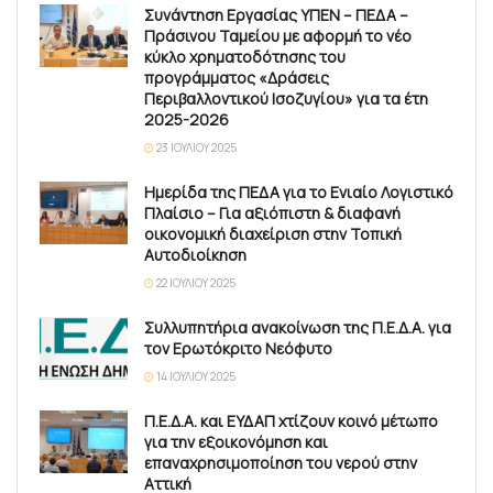
Συνάντηση Εργασίας ΥΠΕΝ – ΠΕΔΑ –
Πράσινου Ταμείου με αφορμή το νέο
κύκλο χρηματοδότησης του
προγράμματος «Δράσεις
Περιβαλλοντικού Ισοζυγίου» για τα έτη
2025-2026
23 ΙΟΥΛΊΟΥ 2025
Ημερίδα της ΠΕΔΑ για το Ενιαίο Λογιστικό
Πλαίσιο – Για αξιόπιστη & διαφανή
οικονομική διαχείριση στην Τοπική
Αυτοδιοίκηση
22 ΙΟΥΛΊΟΥ 2025
Συλλυπητήρια ανακοίνωση της Π.Ε.Δ.Α. για
τον Ερωτόκριτο Νεόφυτο
14 ΙΟΥΛΊΟΥ 2025
Π.Ε.Δ.Α. και ΕΥΔΑΠ χτίζουν κοινό μέτωπο
για την εξοικονόμηση και
επαναχρησιμοποίηση του νερού στην
Αττική