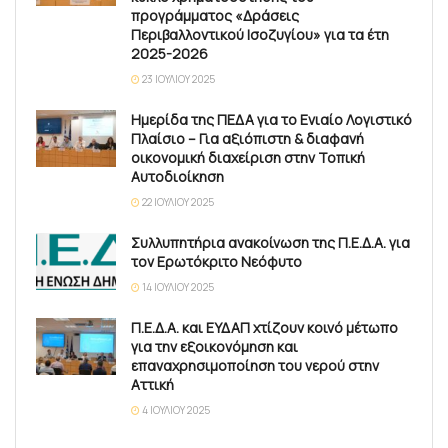
προγράμματος «Δράσεις
Περιβαλλοντικού Ισοζυγίου» για τα έτη
2025-2026
23 ΙΟΥΛΊΟΥ 2025
Ημερίδα της ΠΕΔΑ για το Ενιαίο Λογιστικό
Πλαίσιο – Για αξιόπιστη & διαφανή
οικονομική διαχείριση στην Τοπική
Αυτοδιοίκηση
22 ΙΟΥΛΊΟΥ 2025
Συλλυπητήρια ανακοίνωση της Π.Ε.Δ.Α. για
τον Ερωτόκριτο Νεόφυτο
14 ΙΟΥΛΊΟΥ 2025
Π.Ε.Δ.Α. και ΕΥΔΑΠ χτίζουν κοινό μέτωπο
για την εξοικονόμηση και
επαναχρησιμοποίηση του νερού στην
Αττική
4 ΙΟΥΛΊΟΥ 2025