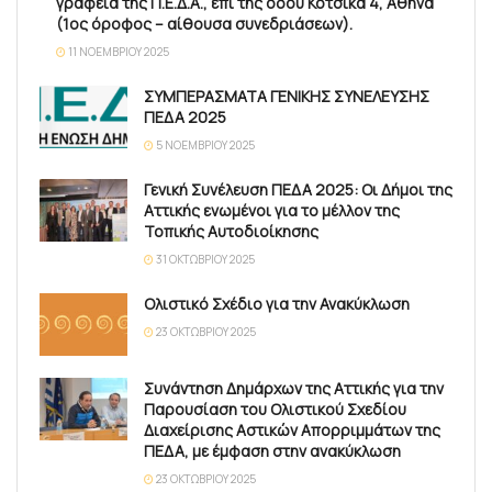
γραφεία της Π.Ε.Δ.Α., επί της οδού Κότσικα 4, Αθήνα
(1ος όροφος – αίθουσα συνεδριάσεων).
11 ΝΟΕΜΒΡΊΟΥ 2025
ΣΥΜΠΕΡΑΣΜΑΤΑ ΓΕΝΙΚΗΣ ΣΥΝΕΛΕΥΣΗΣ
ΠΕΔΑ 2025
5 ΝΟΕΜΒΡΊΟΥ 2025
Γενική Συνέλευση ΠΕΔΑ 2025: Οι Δήμοι της
Αττικής ενωμένοι για το μέλλον της
Τοπικής Αυτοδιοίκησης
31 ΟΚΤΩΒΡΊΟΥ 2025
Ολιστικό Σχέδιο για την Ανακύκλωση
23 ΟΚΤΩΒΡΊΟΥ 2025
Συνάντηση Δημάρχων της Αττικής για την
Παρουσίαση του Ολιστικού Σχεδίου
Διαχείρισης Αστικών Απορριμμάτων της
ΠΕΔΑ, με έμφαση στην ανακύκλωση
23 ΟΚΤΩΒΡΊΟΥ 2025