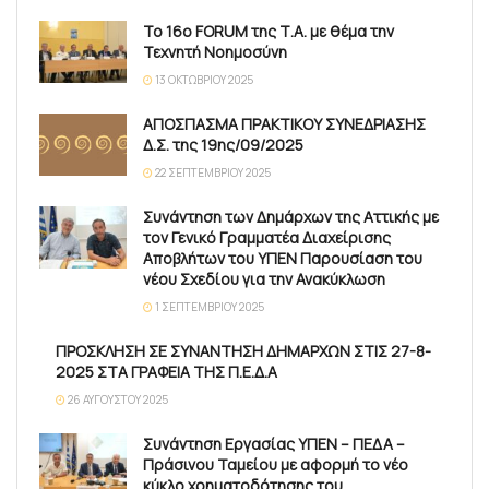
Το 16ο FORUM της Τ.Α. με θέμα την
Τεχνητή Νοημοσύνη
13 ΟΚΤΩΒΡΊΟΥ 2025
ΑΠΟΣΠΑΣΜΑ ΠΡΑΚΤΙΚΟΥ ΣΥΝΕΔΡΙΑΣΗΣ
Δ.Σ. της 19ης/09/2025
22 ΣΕΠΤΕΜΒΡΊΟΥ 2025
Συνάντηση των Δημάρχων της Αττικής με
τον Γενικό Γραμματέα Διαχείρισης
Αποβλήτων του ΥΠΕΝ Παρουσίαση του
νέου Σχεδίου για την Ανακύκλωση
1 ΣΕΠΤΕΜΒΡΊΟΥ 2025
ΠΡΟΣΚΛΗΣΗ ΣΕ ΣΥΝΑΝΤΗΣΗ ΔΗΜΑΡΧΩΝ ΣΤΙΣ 27-8-
2025 ΣΤΑ ΓΡΑΦΕΙΑ ΤΗΣ Π.Ε.Δ.Α
26 ΑΥΓΟΎΣΤΟΥ 2025
Συνάντηση Εργασίας ΥΠΕΝ – ΠΕΔΑ –
Πράσινου Ταμείου με αφορμή το νέο
κύκλο χρηματοδότησης του