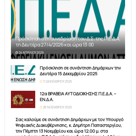
Πρόσκληση στη συνεδρίαση του Δ.Σ. της Π.Ε.Δ.Α,
τη Δευτέρα 27/4/2026 και ώρα 13:00
24 ΑΠΡΙΛΊΟΥ 2026
Πρόσκληση σε συνάντηση Δημάρχων την
Δευτέρα 15 Δεκεμβρίου 2025
11 ΔΕΚΕΜΒΡΊΟΥ 2025
12α ΒΡΑΒΕΙΑ ΑΥΤΟΔΙΟΙΚΗΣΗΣ Π.Ε.Δ.Α. –
ΕΝ.Δ.Α.
28 ΝΟΕΜΒΡΊΟΥ 2025
Σας καλούμε σε συνάντηση Δημάρχων με τον Υπουργό
Ψηφιακής Διακυβέρνησης, κ. Δημήτρη Παπαστεργίου,
την Πέμπτη 13 Νοεμβρίου και ώρα 12.00 μ. στα