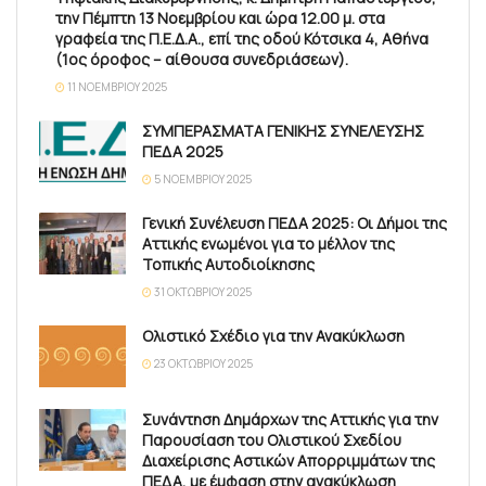
την Πέμπτη 13 Νοεμβρίου και ώρα 12.00 μ. στα
γραφεία της Π.Ε.Δ.Α., επί της οδού Κότσικα 4, Αθήνα
(1ος όροφος – αίθουσα συνεδριάσεων).
11 ΝΟΕΜΒΡΊΟΥ 2025
ΣΥΜΠΕΡΑΣΜΑΤΑ ΓΕΝΙΚΗΣ ΣΥΝΕΛΕΥΣΗΣ
ΠΕΔΑ 2025
5 ΝΟΕΜΒΡΊΟΥ 2025
Γενική Συνέλευση ΠΕΔΑ 2025: Οι Δήμοι της
Αττικής ενωμένοι για το μέλλον της
Τοπικής Αυτοδιοίκησης
31 ΟΚΤΩΒΡΊΟΥ 2025
Ολιστικό Σχέδιο για την Ανακύκλωση
23 ΟΚΤΩΒΡΊΟΥ 2025
Συνάντηση Δημάρχων της Αττικής για την
Παρουσίαση του Ολιστικού Σχεδίου
Διαχείρισης Αστικών Απορριμμάτων της
ΠΕΔΑ, με έμφαση στην ανακύκλωση