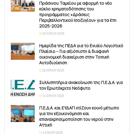
Πράσινου Ταμείου με αφορμή το νέο
κύκλο χρηματοδότησης του
προγράμματος «Δράσεις
Περιβαλλοντικού Ισοζυγίου» για τα έτη
2025-2026
23 ΙΟΥΛΊΟΥ 2025
Ημερίδα της ΠΕΔΑ για το Ενιαίο Λογιστικό
Πλαίσιο – Για αξιόπιστη & διαφανή
οικονομική διαχείριση στην Τοπική
Αυτοδιοίκηση
22 ΙΟΥΛΊΟΥ 2025
Συλλυπητήρια ανακοίνωση της Π.Ε.Δ.Α. για
τον Ερωτόκριτο Νεόφυτο
14 ΙΟΥΛΊΟΥ 2025
Π.Ε.Δ.Α. και ΕΥΔΑΠ χτίζουν κοινό μέτωπο
για την εξοικονόμηση και
επαναχρησιμοποίηση του νερού στην
Αττική
4 ΙΟΥΛΊΟΥ 2025