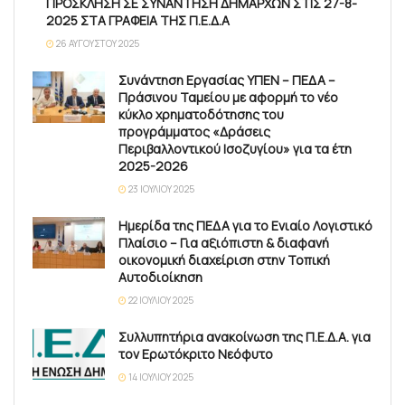
ΠΡΟΣΚΛΗΣΗ ΣΕ ΣΥΝΑΝΤΗΣΗ ΔΗΜΑΡΧΩΝ ΣΤΙΣ 27-8-
2025 ΣΤΑ ΓΡΑΦΕΙΑ ΤΗΣ Π.Ε.Δ.Α
26 ΑΥΓΟΎΣΤΟΥ 2025
Συνάντηση Εργασίας ΥΠΕΝ – ΠΕΔΑ –
Πράσινου Ταμείου με αφορμή το νέο
κύκλο χρηματοδότησης του
προγράμματος «Δράσεις
Περιβαλλοντικού Ισοζυγίου» για τα έτη
2025-2026
23 ΙΟΥΛΊΟΥ 2025
Ημερίδα της ΠΕΔΑ για το Ενιαίο Λογιστικό
Πλαίσιο – Για αξιόπιστη & διαφανή
οικονομική διαχείριση στην Τοπική
Αυτοδιοίκηση
22 ΙΟΥΛΊΟΥ 2025
Συλλυπητήρια ανακοίνωση της Π.Ε.Δ.Α. για
τον Ερωτόκριτο Νεόφυτο
14 ΙΟΥΛΊΟΥ 2025