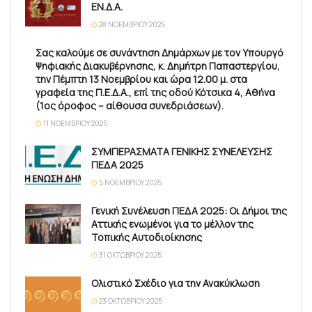
ΕΝ.Δ.Α.
28 ΝΟΕΜΒΡΊΟΥ 2025
Σας καλούμε σε συνάντηση Δημάρχων με τον Υπουργό
Ψηφιακής Διακυβέρνησης, κ. Δημήτρη Παπαστεργίου,
την Πέμπτη 13 Νοεμβρίου και ώρα 12.00 μ. στα
γραφεία της Π.Ε.Δ.Α., επί της οδού Κότσικα 4, Αθήνα
(1ος όροφος – αίθουσα συνεδριάσεων).
11 ΝΟΕΜΒΡΊΟΥ 2025
ΣΥΜΠΕΡΑΣΜΑΤΑ ΓΕΝΙΚΗΣ ΣΥΝΕΛΕΥΣΗΣ
ΠΕΔΑ 2025
5 ΝΟΕΜΒΡΊΟΥ 2025
Γενική Συνέλευση ΠΕΔΑ 2025: Οι Δήμοι της
Αττικής ενωμένοι για το μέλλον της
Τοπικής Αυτοδιοίκησης
31 ΟΚΤΩΒΡΊΟΥ 2025
Ολιστικό Σχέδιο για την Ανακύκλωση
23 ΟΚΤΩΒΡΊΟΥ 2025