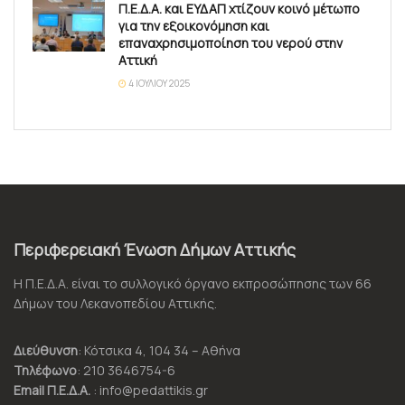
Π.Ε.Δ.Α. και ΕΥΔΑΠ χτίζουν κοινό μέτωπο
για την εξοικονόμηση και
επαναχρησιμοποίηση του νερού στην
Αττική
4 ΙΟΥΛΊΟΥ 2025
Περιφερειακή Ένωση Δήμων Αττικής
Η Π.Ε.Δ.Α. είναι το συλλογικό όργανο εκπροσώπησης των 66
Δήμων του Λεκανοπεδίου Αττικής.
Διεύθυνση
: Κότσικα 4, 104 34 – Αθήνα
Τηλέφωνο
: 210 3646754-6
Email Π.Ε.Δ.Α.
: info@pedattikis.gr