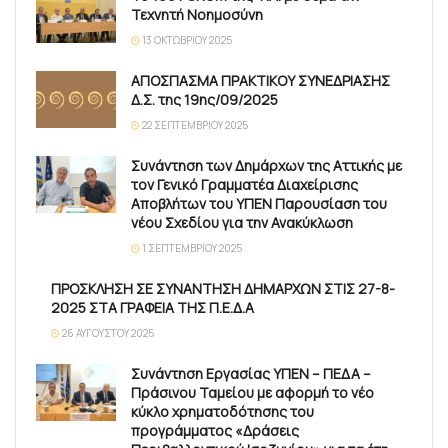
Τεχνητή Νοημοσύνη
13 ΟΚΤΩΒΡΊΟΥ 2025
ΑΠΟΣΠΑΣΜΑ ΠΡΑΚΤΙΚΟΥ ΣΥΝΕΔΡΙΑΣΗΣ
Δ.Σ. της 19ης/09/2025
22 ΣΕΠΤΕΜΒΡΊΟΥ 2025
Συνάντηση των Δημάρχων της Αττικής με
τον Γενικό Γραμματέα Διαχείρισης
Αποβλήτων του ΥΠΕΝ Παρουσίαση του
νέου Σχεδίου για την Ανακύκλωση
1 ΣΕΠΤΕΜΒΡΊΟΥ 2025
ΠΡΟΣΚΛΗΣΗ ΣΕ ΣΥΝΑΝΤΗΣΗ ΔΗΜΑΡΧΩΝ ΣΤΙΣ 27-8-
2025 ΣΤΑ ΓΡΑΦΕΙΑ ΤΗΣ Π.Ε.Δ.Α
26 ΑΥΓΟΎΣΤΟΥ 2025
Συνάντηση Εργασίας ΥΠΕΝ – ΠΕΔΑ –
Πράσινου Ταμείου με αφορμή το νέο
κύκλο χρηματοδότησης του
προγράμματος «Δράσεις