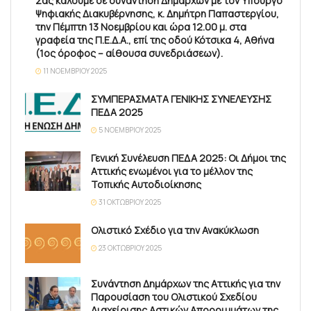
Σας καλούμε σε συνάντηση Δημάρχων με τον Υπουργό
Ψηφιακής Διακυβέρνησης, κ. Δημήτρη Παπαστεργίου,
την Πέμπτη 13 Νοεμβρίου και ώρα 12.00 μ. στα
γραφεία της Π.Ε.Δ.Α., επί της οδού Κότσικα 4, Αθήνα
(1ος όροφος – αίθουσα συνεδριάσεων).
11 ΝΟΕΜΒΡΊΟΥ 2025
ΣΥΜΠΕΡΑΣΜΑΤΑ ΓΕΝΙΚΗΣ ΣΥΝΕΛΕΥΣΗΣ
ΠΕΔΑ 2025
5 ΝΟΕΜΒΡΊΟΥ 2025
Γενική Συνέλευση ΠΕΔΑ 2025: Οι Δήμοι της
Αττικής ενωμένοι για το μέλλον της
Τοπικής Αυτοδιοίκησης
31 ΟΚΤΩΒΡΊΟΥ 2025
Ολιστικό Σχέδιο για την Ανακύκλωση
23 ΟΚΤΩΒΡΊΟΥ 2025
Συνάντηση Δημάρχων της Αττικής για την
Παρουσίαση του Ολιστικού Σχεδίου
Διαχείρισης Αστικών Απορριμμάτων της