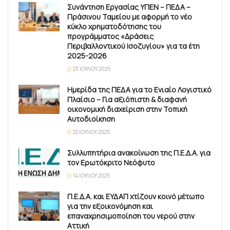
Συνάντηση Εργασίας ΥΠΕΝ – ΠΕΔΑ –
Πράσινου Ταμείου με αφορμή το νέο
κύκλο χρηματοδότησης του
προγράμματος «Δράσεις
Περιβαλλοντικού Ισοζυγίου» για τα έτη
2025-2026
23 ΙΟΥΛΊΟΥ 2025
Ημερίδα της ΠΕΔΑ για το Ενιαίο Λογιστικό
Πλαίσιο – Για αξιόπιστη & διαφανή
οικονομική διαχείριση στην Τοπική
Αυτοδιοίκηση
22 ΙΟΥΛΊΟΥ 2025
Συλλυπητήρια ανακοίνωση της Π.Ε.Δ.Α. για
τον Ερωτόκριτο Νεόφυτο
14 ΙΟΥΛΊΟΥ 2025
Π.Ε.Δ.Α. και ΕΥΔΑΠ χτίζουν κοινό μέτωπο
για την εξοικονόμηση και
επαναχρησιμοποίηση του νερού στην
Αττική