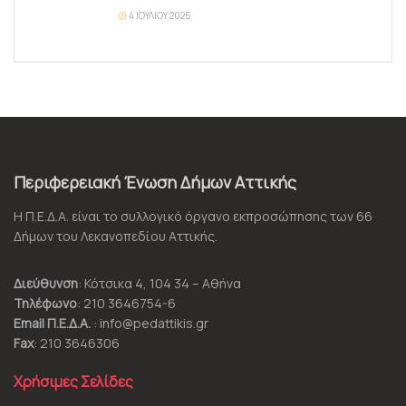
4 ΙΟΥΛΊΟΥ 2025
Περιφερειακή Ένωση Δήμων Αττικής
Η Π.Ε.Δ.Α. είναι το συλλογικό όργανο εκπροσώπησης των 66
Δήμων του Λεκανοπεδίου Αττικής.
Διεύθυνση
: Κότσικα 4, 104 34 – Αθήνα
Τηλέφωνο
: 210 3646754-6
Email Π.Ε.Δ.Α.
: info@pedattikis.gr
Fax
: 210 3646306
Χρήσιμες Σελίδες