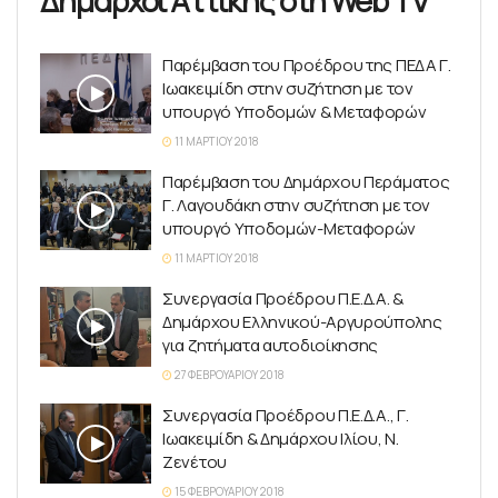
Δήμαρχοι Αττικής στη Web TV
Παρέμβαση του Προέδρου της ΠΕΔΑ Γ.
Ιωακειμίδη στην συζήτηση με τον
υπουργό Υποδομών & Μεταφορών
11 ΜΑΡΤΊΟΥ 2018
Παρέμβαση του Δημάρχου Περάματος
Γ. Λαγουδάκη στην συζήτηση με τον
υπουργό Υποδομών-Μεταφορών
11 ΜΑΡΤΊΟΥ 2018
Συνεργασία Προέδρου Π.Ε.Δ.Α. &
Δημάρχου Ελληνικού-Αργυρούπολης
για ζητήματα αυτοδιοίκησης
27 ΦΕΒΡΟΥΑΡΊΟΥ 2018
Συνεργασία Προέδρου Π.Ε.Δ.Α., Γ.
Ιωακειμίδη & Δημάρχου Ιλίου, Ν.
Ζενέτου
15 ΦΕΒΡΟΥΑΡΊΟΥ 2018