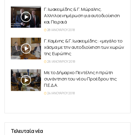
Γ. Ιωακειμίδης & Γ. Μώραλης.
Αλληλοενημέρωση για αυτοδιοίκηση
και Πειραιά
28 ΙΑΝΟΥΑΡΊΟΥ 2018
Γ. Καμίνης & Γ. Ιωακειμίδης: «μεγάλο το
χάσμα με την αυτοδιοίκηση των χωρών
της Ευρώπης
26 ΙΑΝΟΥΑΡΊΟΥ 2018
Με το Δήμαρχο Πεντέλης η πρώτη
συνάντηση του νέου Προέδρου της
Π.Ε.Δ.Α.
24 ΙΑΝΟΥΑΡΊΟΥ 2018
Τελευταία νέα