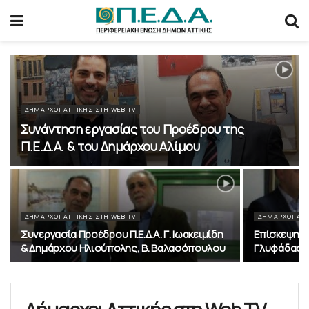
ΔΉΜΑΡΧΟΙ ΑΤΤΙΚΉΣ ΣΤΗ WEB TV
Συνάντηση εργασίας του Προέδρου της
Π.Ε.Δ.Α. & του Δημάρχου Αλίμου
ΔΉΜΑΡΧΟΙ ΑΤΤΙΚΉΣ ΣΤΗ WEB TV
ΔΉΜΑΡΧΟΙ ΑΤΤ
Συνεργασία Προέδρου Π.Ε.Δ.Α. Γ. Ιωακειμίδη
Επίσκεψη Π
& Δημάρχου Ηλιούπολης, Β. Βαλασόπουλου
Γλυφάδας