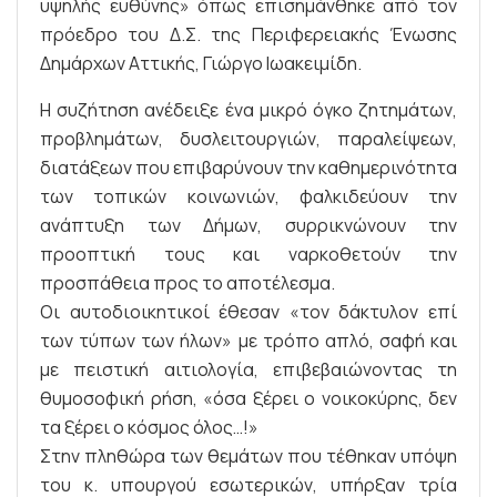
υψηλής ευθύνης» όπως επισημάνθηκε από τον
πρόεδρο του Δ.Σ. της Περιφερειακής Ένωσης
Δημάρχων Αττικής, Γιώργο Ιωακειμίδη.
Η συζήτηση ανέδειξε ένα μικρό όγκο ζητημάτων,
προβλημάτων, δυσλειτουργιών, παραλείψεων,
διατάξεων που επιβαρύνουν την καθημερινότητα
των τοπικών κοινωνιών, φαλκιδεύουν την
ανάπτυξη των Δήμων, συρρικνώνουν την
προοπτική τους και ναρκοθετούν την
προσπάθεια προς το αποτέλεσμα.
Οι αυτοδιοικητικοί έθεσαν «τον δάκτυλον επί
των τύπων των ήλων» με τρόπο απλό, σαφή και
με πειστική αιτιολογία, επιβεβαιώνοντας τη
θυμοσοφική ρήση, «όσα ξέρει ο νοικοκύρης, δεν
τα ξέρει ο κόσμος όλος…!»
Στην πληθώρα των θεμάτων που τέθηκαν υπόψη
του κ. υπουργού εσωτερικών, υπήρξαν τρία