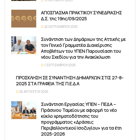
13 ΟΚΤΩΒΡΊΟΥ 2025
ΑΠΟΣΠΑΣΜΑ ΠΡΑΚΤΙΚΟΥ ΣΥΝΕΔΡΙΑΣΗΣ
Δ.Σ. της 19ης/09/2025
22 ΣΕΠΤΕΜΒΡΊΟΥ 2025
Συνάντηση των Δημάρχων της Αττικής με
τον Γενικό Γραμματέα Διαχείρισης
Αποβλήτων του ΥΠΕΝ Παρουσίαση του
νέου Σχεδίου για την Ανακύκλωση
1 ΣΕΠΤΕΜΒΡΊΟΥ 2025
ΠΡΟΣΚΛΗΣΗ ΣΕ ΣΥΝΑΝΤΗΣΗ ΔΗΜΑΡΧΩΝ ΣΤΙΣ 27-8-
2025 ΣΤΑ ΓΡΑΦΕΙΑ ΤΗΣ Π.Ε.Δ.Α
26 ΑΥΓΟΎΣΤΟΥ 2025
Συνάντηση Εργασίας ΥΠΕΝ – ΠΕΔΑ –
Πράσινου Ταμείου με αφορμή το νέο
κύκλο χρηματοδότησης του
προγράμματος «Δράσεις
Περιβαλλοντικού Ισοζυγίου» για τα έτη
2025-2026