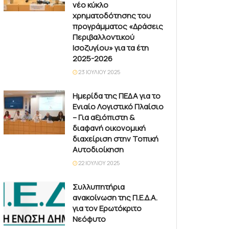
νέο κύκλο
χρηματοδότησης του
προγράμματος «Δράσεις
Περιβαλλοντικού
Ισοζυγίου» για τα έτη
2025-2026
23 ΙΟΥΛΊΟΥ 2025
Ημερίδα της ΠΕΔΑ για το
Ενιαίο Λογιστικό Πλαίσιο
– Για αξιόπιστη &
διαφανή οικονομική
διαχείριση στην Τοπική
Αυτοδιοίκηση
22 ΙΟΥΛΊΟΥ 2025
Συλλυπητήρια
ανακοίνωση της Π.Ε.Δ.Α.
για τον Ερωτόκριτο
Νεόφυτο