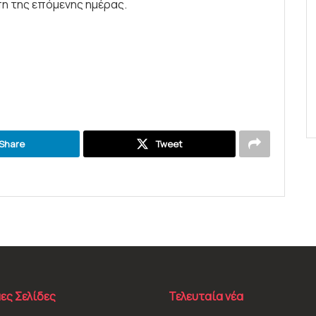
πη της επόμενης ημέρας.
Share
Tweet
ες Σελίδες
Τελευταία νέα