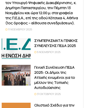
τον Υπουργό Ψηφιακής Διακυβέρνησης, κ.
Δημήτρη Παπαστεργίου, την Πέμπτη 13
Νοεμβρίου και ώρα 12.00 μ. στα γραφεία
της Π.Ε.Δ.Α., επί της οδού Κότσικα 4, Αθήνα
(1ος όροφος – αίθουσα συνεδριάσεων).
11 ΝΟΕΜΒΡΊΟΥ 2025
ΣΥΜΠΕΡΑΣΜΑΤΑ ΓΕΝΙΚΗΣ
ΣΥΝΕΛΕΥΣΗΣ ΠΕΔΑ 2025
5 ΝΟΕΜΒΡΊΟΥ 2025
Γενική Συνέλευση ΠΕΔΑ
2025: Οι Δήμοι της
Αττικής ενωμένοι για το
μέλλον της Τοπικής
Αυτοδιοίκησης
31 ΟΚΤΩΒΡΊΟΥ 2025
Ολιστικό Σχέδιο για την