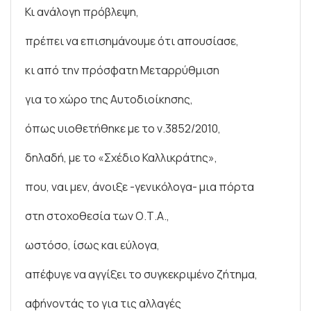
Κι ανάλογη πρόβλεψη,
πρέπει να επισημάνουμε ότι απουσίασε,
κι από την πρόσφατη Μεταρρύθμιση
για το χώρο της Αυτοδιοίκησης,
όπως υιοθετήθηκε με το ν.3852/2010,
δηλαδή, με το «Σχέδιο Καλλικράτης»,
που, ναι μεν, άνοιξε -γενικόλογα- μια πόρτα
στη στοχοθεσία των Ο.Τ.Α.,
ωστόσο, ίσως και εύλογα,
απέφυγε να αγγίξει το συγκεκριμένο ζήτημα,
αφήνοντάς το για τις αλλαγές