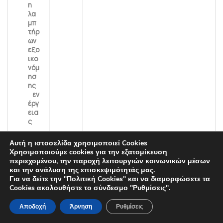
η
λα
μπ
τήρ
ων
εξο
ικο
νόμ
ησ
ης
εν
έργ
εια
ς
Αυτή η ιστοσελίδα χρησιμοποιεί Cookies
Εκ
Ίδι
30.000 ευρώ
Χρησιμοποιούμε cookies για την εξατομίκευση
πό
οι
περιεχομένου, την παροχή λειτουργιών κοινωνικών μέσων
νη
πόρ
και την ανάλυση της επισκεψιμότητάς μας.
ση
οι /
Για να δείτε την "Πολιτική Cookies" και να διαμορφώσετε τα
μελ
στα
Cookies ακολουθήστε το σύνδεσμο "Ρυθμίσεις".
έτη
πλα
ς
ίσι
Αποδοχή
Άρνηση
Ρυθμίσεις
φω
α
τισ
Ευρ