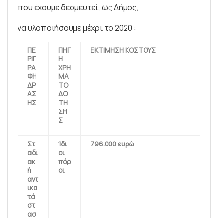
που έχουμε δεσμευτεί, ως Δήμος,
να υλοποιήσουμε μέχρι το 2020 :
ΠΕ
ΠΗΓ
ΕΚΤΙΜΗΣΗ ΚΟΣΤΟΥΣ
ΡΙΓ
Η
ΡΑ
ΧΡΗ
ΦΗ
ΜΑ
ΔΡ
ΤΟ
ΑΣ
ΔΟ
ΗΣ
ΤΗ
ΣΗ
Σ
Στ
Ίδι
796.000 ευρώ
αδι
οι
ακ
πόρ
ή
οι
αντ
ικα
τά
στ
ασ