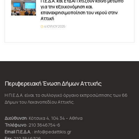
Π.Ε.Δ.Α. και ΕΥΔΑΠ χτίζουν κοινό μέτωπο
για την εξοικονόμηση και
επαναχρησιμοποίηση του νερού στην
Αττική
4 ΙΟΥΛΊΟΥ 2025
Περιφερειακή Ένωση Δήμων Αττικής
Η Π.Ε.Δ.Α. είναι το συλλογικό όργανο εκπροσώπησης των 66
Δήμων του Λεκανοπεδίου Αττικής.
Διεύθυνση
: Κότσικα 4, 104 34 – Αθήνα
Τηλέφωνο
: 210 3646754-6
Email Π.Ε.Δ.Α.
: info@pedattikis.gr
Fax
: 210 3646306