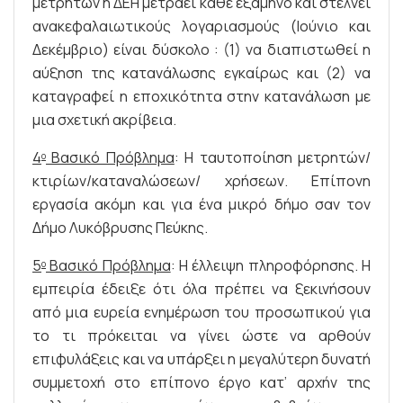
μετρητών η ΔΕΗ μετράει κάθε εξάμηνο και στέλνει
ανακεφαλαιωτικούς λογαριασμούς (Ιούνιο και
Δεκέμβριο) είναι δύσκολο : (1) να διαπιστωθεί η
αύξηση της κατανάλωσης εγκαίρως και (2) να
καταγραφεί η εποχικότητα στην κατανάλωση με
μια σχετική ακρίβεια.
4
Βασικό Πρόβλημα
: Η ταυτοποίηση μετρητών/
ο
κτιρίων/καταναλώσεων/ χρήσεων. Επίπονη
εργασία ακόμη και για ένα μικρό δήμο σαν τον
Δήμο Λυκόβρυσης Πεύκης.
5
Βασικό Πρόβλημα
: Η έλλειψη πληροφόρησης. Η
ο
εμπειρία έδειξε ότι όλα πρέπει να ξεκινήσουν
από μια ευρεία ενημέρωση του προσωπικού για
το τι πρόκειται να γίνει ώστε να αρθούν
επιφυλάξεις και να υπάρξει η μεγαλύτερη δυνατή
συμμετοχή στο επίπονο έργο κατ’ αρχήν της