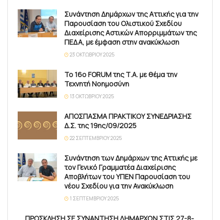
Συνάντηση Δημάρχων της Αττικής για την
Παρουσίαση του Ολιστικού Σχεδίου
Διαχείρισης Αστικών Απορριμμάτων της
ΠΕΔΑ, με έμφαση στην ανακύκλωση
23 ΟΚΤΩΒΡΊΟΥ 2025
Το 16ο FORUM της Τ.Α. με θέμα την
Τεχνητή Νοημοσύνη
13 ΟΚΤΩΒΡΊΟΥ 2025
ΑΠΟΣΠΑΣΜΑ ΠΡΑΚΤΙΚΟΥ ΣΥΝΕΔΡΙΑΣΗΣ
Δ.Σ. της 19ης/09/2025
22 ΣΕΠΤΕΜΒΡΊΟΥ 2025
Συνάντηση των Δημάρχων της Αττικής με
τον Γενικό Γραμματέα Διαχείρισης
Αποβλήτων του ΥΠΕΝ Παρουσίαση του
νέου Σχεδίου για την Ανακύκλωση
1 ΣΕΠΤΕΜΒΡΊΟΥ 2025
ΠΡΟΣΚΛΗΣΗ ΣΕ ΣΥΝΑΝΤΗΣΗ ΔΗΜΑΡΧΩΝ ΣΤΙΣ 27-8-