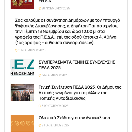
ΕΝ.Δ.Α.
28 ΝΟΕΜΒΡΊΟΥ 2025
Σας καλούμε σε συνάντηση Δημάρχων με τον Υπουργό
Ψηφιακής Διακυβέρνησης, κ. Δημήτρη Παπαστεργίου,
την Πέμπτη 13 Νοεμβρίου και ώρα 12.00 μ. στα
γραφεία της Π.Ε.Δ.Α., επί της οδού Κότσικα 4, Αθήνα
(1ος όροφος – αίθουσα συνεδριάσεων).
11 ΝΟΕΜΒΡΊΟΥ 2025
ΣΥΜΠΕΡΑΣΜΑΤΑ ΓΕΝΙΚΗΣ ΣΥΝΕΛΕΥΣΗΣ
ΠΕΔΑ 2025
5 ΝΟΕΜΒΡΊΟΥ 2025
Γενική Συνέλευση ΠΕΔΑ 2025: Οι Δήμοι της
Αττικής ενωμένοι για το μέλλον της
Τοπικής Αυτοδιοίκησης
31 ΟΚΤΩΒΡΊΟΥ 2025
Ολιστικό Σχέδιο για την Ανακύκλωση
23 ΟΚΤΩΒΡΊΟΥ 2025