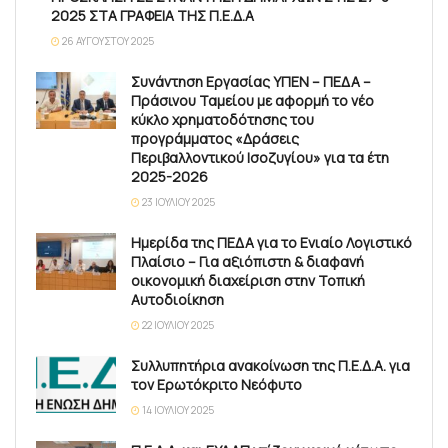
2025 ΣΤΑ ΓΡΑΦΕΙΑ ΤΗΣ Π.Ε.Δ.Α
26 ΑΥΓΟΎΣΤΟΥ 2025
Συνάντηση Εργασίας ΥΠΕΝ – ΠΕΔΑ –
Πράσινου Ταμείου με αφορμή το νέο
κύκλο χρηματοδότησης του
προγράμματος «Δράσεις
Περιβαλλοντικού Ισοζυγίου» για τα έτη
2025-2026
23 ΙΟΥΛΊΟΥ 2025
Ημερίδα της ΠΕΔΑ για το Ενιαίο Λογιστικό
Πλαίσιο – Για αξιόπιστη & διαφανή
οικονομική διαχείριση στην Τοπική
Αυτοδιοίκηση
22 ΙΟΥΛΊΟΥ 2025
Συλλυπητήρια ανακοίνωση της Π.Ε.Δ.Α. για
τον Ερωτόκριτο Νεόφυτο
14 ΙΟΥΛΊΟΥ 2025