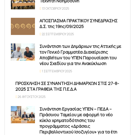
Τεχνητή Νοημοσύνη
13 ΟΚΤΩΒΡΊΟΥ 2025
ΑΠΟΣΠΑΣΜΑ ΠΡΑΚΤΙΚΟΥ ΣΥΝΕΔΡΙΑΣΗΣ
Δ.Σ. της 19ης/09/2025
22 ΣΕΠΤΕΜΒΡΊΟΥ 2025
Συνάντηση των Δημάρχων της Αττικής με
τον Γενικό Γραμματέα Διαχείρισης
Αποβλήτων του ΥΠΕΝ Παρουσίαση του
νέου Σχεδίου για την Ανακύκλωση
1 ΣΕΠΤΕΜΒΡΊΟΥ 2025
ΠΡΟΣΚΛΗΣΗ ΣΕ ΣΥΝΑΝΤΗΣΗ ΔΗΜΑΡΧΩΝ ΣΤΙΣ 27-8-
2025 ΣΤΑ ΓΡΑΦΕΙΑ ΤΗΣ Π.Ε.Δ.Α
26 ΑΥΓΟΎΣΤΟΥ 2025
Συνάντηση Εργασίας ΥΠΕΝ – ΠΕΔΑ –
Πράσινου Ταμείου με αφορμή το νέο
κύκλο χρηματοδότησης του
προγράμματος «Δράσεις
Περιβαλλοντικού Ισοζυγίου» για τα έτη