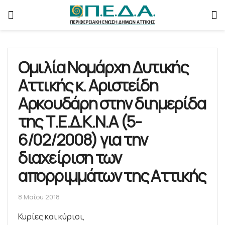
Ομιλία Νομάρχη Δυτικής
Αττικής κ. Αριστείδη
Αρκουδάρη στην διημερίδα
της Τ.Ε.Δ.Κ.Ν.Α (5-
6/02/2008) για την
διαχείριση των
απορριμμάτων της Αττικής
8 Μαΐου 2018
Κυρίες και κύριοι,