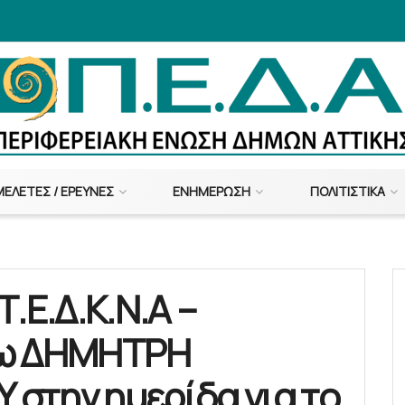
ΜΕΛΈΤΕΣ / ΈΡΕΥΝΕΣ
ΕΝΗΜΈΡΩΣΗ
ΠΟΛΙΤΙΣΤΙΚΆ
.Ε.Δ.Κ.Ν.Α –
εω ΔΗΜΗΤΡΗ
στην ημερίδα για το