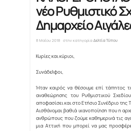
νέο Ρυθμιστικό Σχ
Δημαρχείο Αιγάλ
8 Μαΐου 2018
στην κατηγορία
Δελτία Τύπου
Κυρίες και κύριοι,
Συνάδελφοι,
Ήταν καιρός να θέσουμε επί τάπητος το
αναθεώρησης του Ρυθμιστικού Σχεδίο
αποφασίσει και στο Ετήσιο Συνέδριο της 
Αισθάνομαι βαθιά ικανοποίηση που η αρχή
ανθρώπους που ζούμε καθημερινά τις αγω
μια Αττική που μπορεί να μας προσφέρ