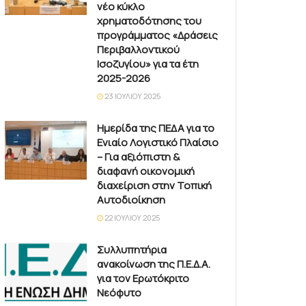
νέο κύκλο
χρηματοδότησης του
προγράμματος «Δράσεις
Περιβαλλοντικού
Ισοζυγίου» για τα έτη
2025-2026
23 ΙΟΥΛΊΟΥ 2025
Ημερίδα της ΠΕΔΑ για το
Ενιαίο Λογιστικό Πλαίσιο
– Για αξιόπιστη &
διαφανή οικονομική
διαχείριση στην Τοπική
Αυτοδιοίκηση
22 ΙΟΥΛΊΟΥ 2025
Συλλυπητήρια
ανακοίνωση της Π.Ε.Δ.Α.
για τον Ερωτόκριτο
Νεόφυτο