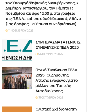
τον Υπουργό Ψηφιακής Διακυβέρνησης, κ.
Δημήτρη Παπαστεργίου, την Πέμπτη 13
Νοεμβρίου και ώρα 12.00 μ. στα γραφεία
της Π.Ε.Δ.Α., επί της οδού Κότσικα 4, Αθήνα
(1ος όροφος – αίθουσα συνεδριάσεων).
11 ΝΟΕΜΒΡΊΟΥ 2025
ΣΥΜΠΕΡΑΣΜΑΤΑ ΓΕΝΙΚΗΣ
ΣΥΝΕΛΕΥΣΗΣ ΠΕΔΑ 2025
5 ΝΟΕΜΒΡΊΟΥ 2025
Γενική Συνέλευση ΠΕΔΑ
2025: Οι Δήμοι της
Αττικής ενωμένοι για το
μέλλον της Τοπικής
Αυτοδιοίκησης
31 ΟΚΤΩΒΡΊΟΥ 2025
Ολιστικό Σχέδιο για την